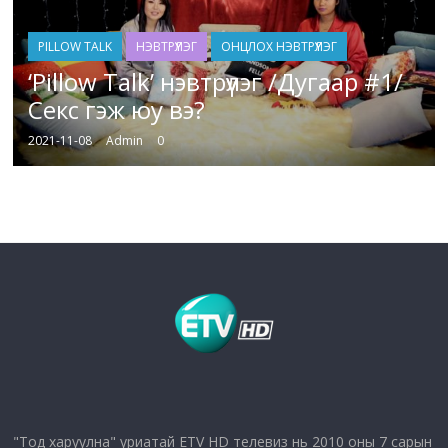
PILLOW TALK
НЭВТРҮҮЛЭГ
ОНЦЛОХ НЭВТРҮҮЛЭГ
‘Pillow Talk’ нэвтрүүлэг /Дугаар #1/
Секс гэж юу вэ?
2021-11-08
Admin
0
"Тод харуулна" уриатай ETV HD телевиз нь 2010 оны 7 сарын