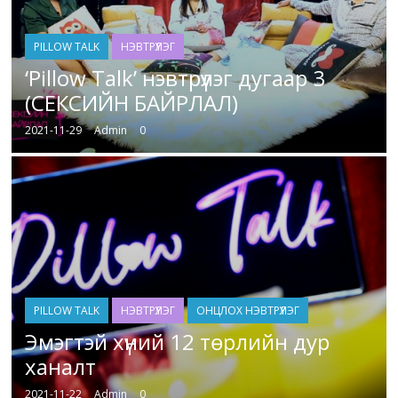
PILLOW TALK
НЭВТРҮҮЛЭГ
‘Pillow Talk’ нэвтрүүлэг дугаар 3
(СЕКСИЙН БАЙРЛАЛ)
2021-11-29
Admin
0
PILLOW TALK
НЭВТРҮҮЛЭГ
ОНЦЛОХ НЭВТРҮҮЛЭГ
Эмэгтэй хүний 12 төрлийн дур
ханалт
2021-11-22
Admin
0