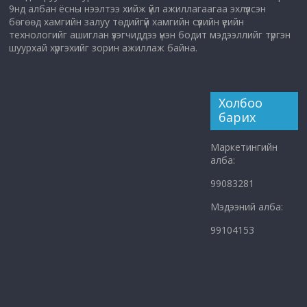
9нд албан ёсны нээлтээ хийж үйл ажиллагаагаа эхлүүлсэн
бөгөөд хамгийн залуу төдийгүй хамгийн сүүлийн үеийн
технологийг ашиглан үзэгчиддээ үнэн бодит мэдээллийг түргэн
шуурхай хүргэхийг зорин ажиллаж байна.
Холбоо
барих
Маркетингийн
алба:
99083281
Мэдээний алба:
99104153