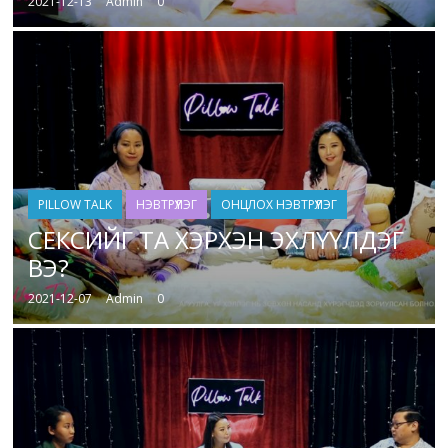
2021-12-13
Admin
0
PILLOW TALK
НЭВТРҮҮЛЭГ
ОНЦЛОХ НЭВТРҮҮЛЭГ
СЕКСИЙГ ТА ХЭРХЭН ЭХЛҮҮЛДЭГ
ВЭ?
2021-12-07
Admin
0