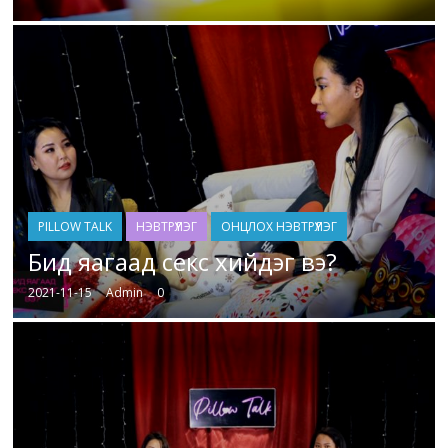
PILLOW TALK
НЭВТРҮҮЛЭГ
ОНЦЛОХ НЭВТРҮҮЛЭГ
Бид яагаад секс хийдэг вэ?
2021-11-15
Admin
0