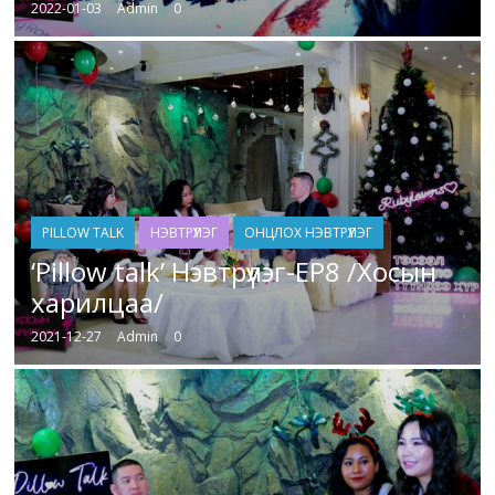
2022-01-03
Admin
0
PILLOW TALK
НЭВТРҮҮЛЭГ
ОНЦЛОХ НЭВТРҮҮЛЭГ
‘Pillow talk’ Нэвтрүүлэг-EP8 /Хосын
харилцаа/
2021-12-27
Admin
0