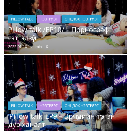
PILLOW TALK
НЭВТРҮҮЛЭГ
ОНЦЛОХ НЭВТРҮҮЛЭГ
Pillow talk /EP10/ – Порнограф
сэтгэлзүй
2022-01-10
Admin
0
PILLOW TALK
НЭВТРҮҮЛЭГ
ОНЦЛОХ НЭВТРҮҮЛЭГ
‘Pillow talk’ ЕP9 – Эрчүүдийн түргэн
дур ханалт