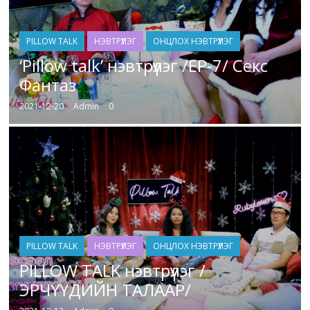
PILLOW TALK
НЭВТРҮҮЛЭГ
ОНЦЛОХ НЭВТРҮҮЛЭГ
‘Pillow talk’ нэвтрүүлэг /EP-7/ Секс
Фантаз
2021-12-20
Admin
0
PILLOW TALK
НЭВТРҮҮЛЭГ
ОНЦЛОХ НЭВТРҮҮЛЭГ
PILLOW TALK нэвтрүүлэг /
ЭРЧҮҮДИЙН ТАЛААР/