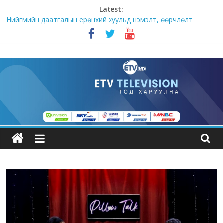
Latest:
Нийгмийн даатгалын ерөнхий хуульд нэмэлт, өөрчлөлт
оруулах тухай хуулийн төсөл өргөн мэдүүлэв
Алхам бүрт хамт “Тод оймс ХХК”
Монгол амтыг дэлхийд хүргэх “Монконди” брэнд
Ж.Мөнхцэцэг: БНСУ-ын технологийг Монголд нутагшуулж,
импортыг орлох үйлдвэрлэлийг хөгжүүлж байна
УИХ-ын дарга С.Бямбацогт: Төрийн үйл ажиллагаа ард
иргэдийн аж амьдралыг гацаах хэмжээнд хүрч хэрхэвч
болохгүй