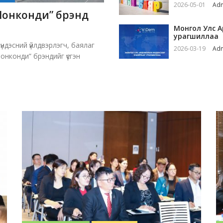
2026-05-01
Ad
Монконди” брэнд
Монгол Улс А
урагшиллаа
 үндэсний үйлдвэрлэгч, баялаг
2026-03-19
Ad
нконди” брэндийг үүсгэн