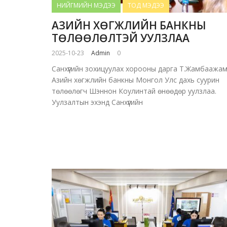
НИЙГМИЙН МЭДЭЭ
ТОД МЭДЭЭ
АЗИЙН ХӨГЖЛИЙН БАНКНЫ
ТӨЛӨӨЛӨЛТЭЙ УУЛЗЛАА
2025-10-23
Admin
0
Санхүүгийн зохицуулах хорооны дарга Т.Жамбаажа
Азийн хөгжлийн банкны Монгол Улс дахь суурин
төлөөлөгч Шэннон Коулинтай өнөөдөр уулзлаа.
Уулзалтын эхэнд Санхүүгийн