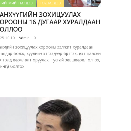
НИЙГМИЙН МЭДЭЭ
ТОД МЭДЭЭ
АНХҮҮГИЙН ЗОХИЦУУЛАХ
ОРООНЫ 16 ДУГААР ХУРАЛДААН
БОЛЛОО
25-10-10
Admin
0
анхүүгийн зохицуулах хорооны ээлжит хуралдаан
өөдөр болж, хуулийн этгээдээр бүртгэх, үнэт цаасны
үртгэлд өөрчлөлт оруулах, тусгай зөвшөөрөл олгох,
чингүй болгох