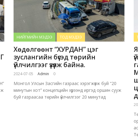
НИЙГМИЙН МЭДЭЭ
ТОД МЭДЭЭ
Хөдөлгөөнт “ХУРДАН” цэг
Я
Г
зуслангийн бүсэд төрийн
ү
үйлчилгээг үзүүлж байна.
г
М
2024-07-05
Admin
0
ш
Н”
Монгол Улсын Засгийн газраас хэрэгжүүлж буй “20
ц
лж
минутын хот” концепцийн хүрээнд иргэд оршин сууж
д
буй газраасаа төрийн үйлчилгээг 20 минутад
20
Т
о
а
Т