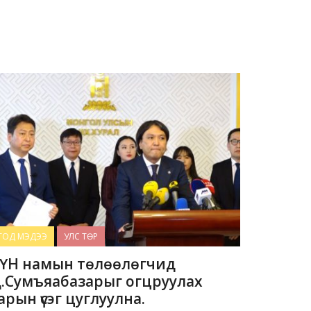
ТОД МЭДЭЭ
УЛС ТӨР
ҮН намын төлөөлөгчид
.Сумъяабазарыг огцруулах
арын үсэг цуглуулна.