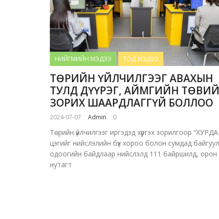
НИЙГМИЙН МЭДЭЭ
ТОД МЭДЭЭ
ТӨРИЙН ҮЙЛЧИЛГЭЭГ АВАХЫН
ТУЛД ДҮҮРЭГ, АЙМГИЙН ТӨВИЙ
ЗОРИХ ШААРДЛАГГҮЙ БОЛЛОО
2024-07-07
Admin
0
Төрийн үйлчилгээг иргэдэд хүргэх зорилгоор “ХУРДА
цэгийг нийслэлийн бүх хороо болон сумдад байгуу
одоогийн байдлаар нийслэлд 111 байршилд, орон
нутагт