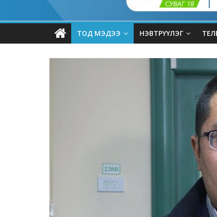
ТОД МЭДЭЭ
НЭВТРҮҮЛЭГ
ТЕЛ