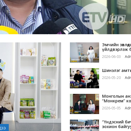
Эмчийн зөвлөд
үйлдвэрлэж 
2026-06-03
Ad
Шинэлэг амты
2026-05-20
Ad
Монголын анх
“Монкрем” к
2026-05-05
Ad
“Үндэсний би
зоxион байгу
ДЭЭ