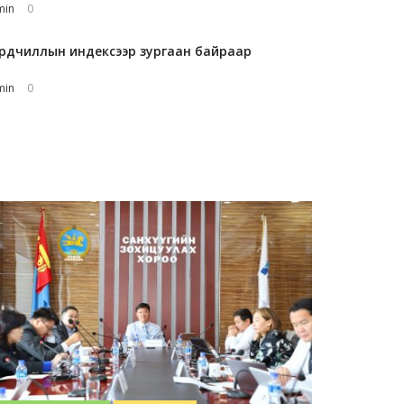
min
0
рдчиллын индексээр зургаан байраар
min
0