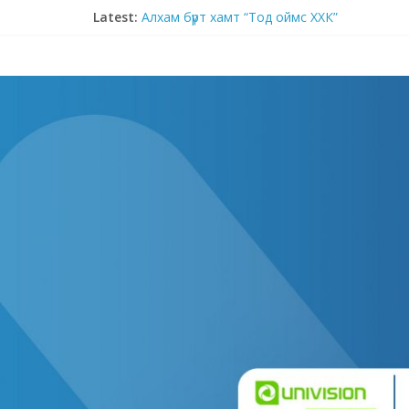
Latest:
Алхам бүрт хамт “Тод оймс ХХК”
Монгол амтыг дэлхийд хүргэх “Монконди” 
Ж.Мөнхцэцэг: БНСУ-ын технологийг Монгол
УИХ-ын дарга С.Бямбацогт: Төрийн үйл ажи
Нийгмийн даатгалын ерөнхий хуульд нэмэлт