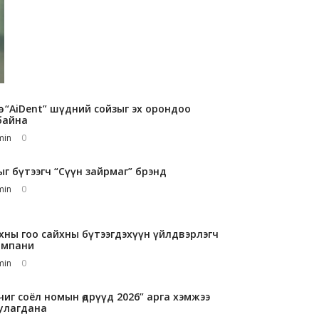
өг “AiDent” шүдний сойзыг эх орондоо
байна
min
0
г бүтээгч “Сүүн зайрмаг” брэнд
min
0
ны гоо сайхны бүтээгдэхүүн үйлдвэрлэгч
омпани
min
0
чиг соёл номын өдрүүд 2026” арга xэмжээ
улагдана