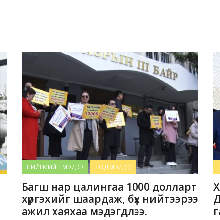
НИЙГМИЙН МЭДЭЭ
ТОД МЭДЭЭ
Багш нар цалингаа 1000 долларт
Х
хүргэхийг шаардаж, бүх нийтээрээ
Д
ажил хаяхаа мэдэгдлээ.
г