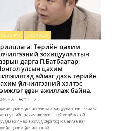
ТОД ЗОЧИН
ТОД МЭДЭЭ
рилцлага: Төрийн цахим
йлчилгээний зохицуулалтын
азрын дарга П.Батбаатар:
онгол улсын цахим
илжилтэд аймаг дахь төрийн
ахим үйлчилгээний хэлтэс
эмжлэг үзүүлэн ажиллаж байна.
24-07-03
Admin
0
өрийн цахим үйлчилгээний зохицуулалтын газраас
рон нутгийн цахим шилжилттэй холбоотой
суудлаар ямар ажлууд хэрэгжүүлж байгаа вэ?
өрийн цахим үйлчилгээний