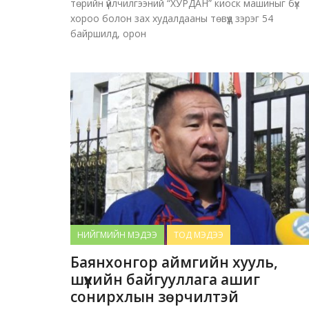
төрийн үйлчилгээний “ХУРДАН” киоск машиныг бүх
хороо болон зах худалдааны төвүүд зэрэг 54
байршилд, орон
НИЙГМИЙН МЭДЭЭ
ТОД МЭДЭЭ
Баянхонгор аймгийн хууль,
шүүхийн байгууллага ашиг
сонирхлын зөрчилтэй