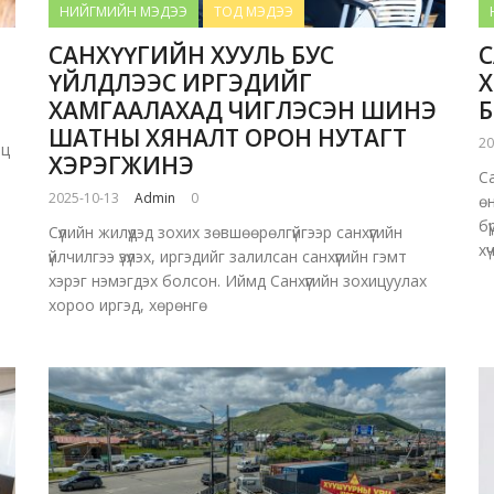
НИЙГМИЙН МЭДЭЭ
ТОД МЭДЭЭ
САНХҮҮГИЙН ХУУЛЬ БУС
С
ҮЙЛДЛЭЭС ИРГЭДИЙГ
Х
ХАМГААЛАХАД ЧИГЛЭСЭН ШИНЭ
ШАТНЫ ХЯНАЛТ ОРОН НУТАГТ
20
мц
ХЭРЭГЖИНЭ
С
2025-10-13
Admin
0
өн
б
Сүүлийн жилүүдэд зохих зөвшөөрөлгүйгээр санхүүгийн
хү
үйлчилгээ үзүүлэх, иргэдийг залилсан санхүүгийн гэмт
хэрэг нэмэгдэх болсон. Иймд Санхүүгийн зохицуулах
хороо иргэд, хөрөнгө