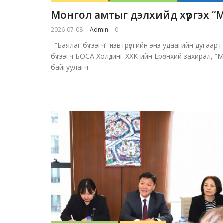
Монгол амтыг дэлхийд хүргэх “
2026-07-08
Admin
0
“Баялаг бүтээгч” нэвтрүүлгийн энэ удаагийн дугаарт
бүтээгч БОСА Холдинг ХХК-ийн Ерөнхий захирал, “Мо
байгуулагч