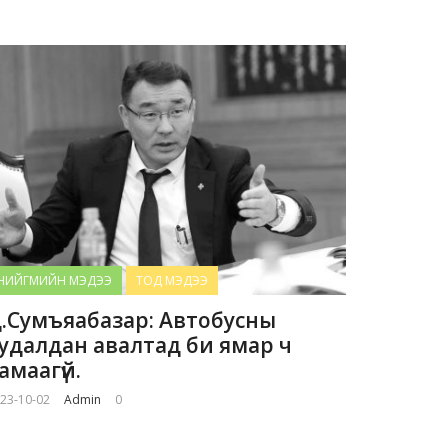
НИЙГМИЙН МЭДЭЭ
ТОД МЭДЭЭ
.Сумъяабазар: Автобусны
удалдан авалтад би ямар ч
амаагүй.
23-10-02
Admin
0