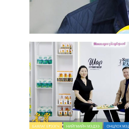
БАЯЛАГ БҮТЭЭГЧ
НИЙГМИЙН МЭДЭЭ
ОНЦЛОХ МЭ