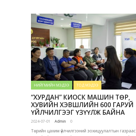
НИЙГМИЙН МЭДЭЭ
ТОД МЭДЭЭ
“ХУРДАН” КИОСК МАШИН ТӨР,
ХУВИЙН ХЭВШЛИЙН 600 ГАРУЙ
ҮЙЛЧИЛГЭЭГ ҮЗҮҮЛЖ БАЙНА
2024-07-01
Admin
0
Төрийн цахим үйлчилгээний зохицуулалтын газраас