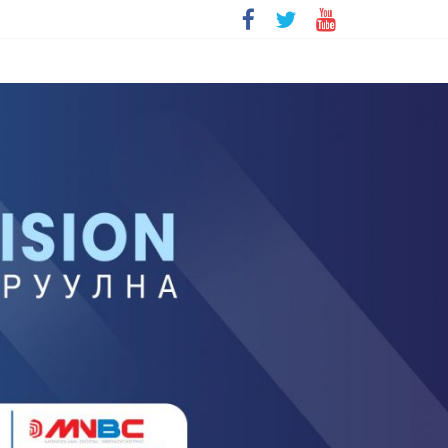
болохгүй