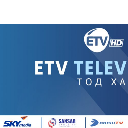
брэнд
д нутагшуулж, импортыг орлох үйлдвэрлэлийг хөгжүүлж байна
ллагаа ард иргэдийн аж амьдралыг гацаах хэмжээнд хүрч хэрхэвч 
, өөрчлөлт оруулах тухай хуулийн төсөл өргөн мэдүүлэв