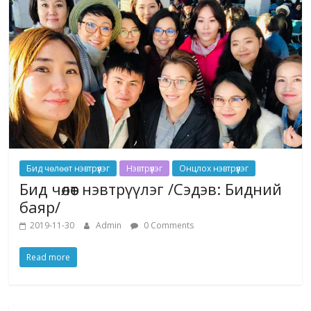
Бид чөлөөт нэвтрүүлэг
Нэвтрүүлэг
Онцлох нэвтрүүлэг
Бид чөлөөт нэвтрүүлэг /Сэдэв: Бидний
баяр/
2019-11-30
Admin
0 Comments
Read more