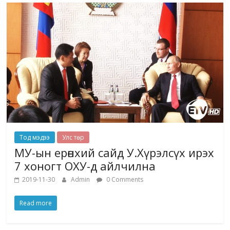
Тод мэдээ
Улс төр
МУ-ын ерөнхий сайд У.Хүрэлсүх ирэх
7 хоногт ОХУ-д айлчилна
2019-11-30
Admin
0 Comments
Read more