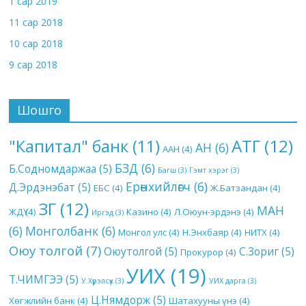
1 сар 2019
11 сар 2018
10 сар 2018
9 сар 2018
Шошго
АТГ
(12)
"Капитал" банк
(11)
АН
(6)
ААН
(4)
БЗД
(6)
Б.Содномдаржаа
(5)
Багш
(3)
Гэмт хэрэг
(3)
Ерөнхийлөгч
(6)
Д.Эрдэнэбат
(5)
ЕБС
(4)
Ж.Батзандан
(4)
ЗГ
(12)
МАН
ЖДҮ
(4)
Казино
(4)
Л.Оюун-эрдэнэ
(4)
Иргэд
(3)
(6)
Монголбанк
(6)
Монгол улс
(4)
Н.Энхбаяр
(4)
НИТХ
(4)
Оюу толгой
(7)
Оюутолгой
(5)
С.Зориг
(5)
Прокурор
(4)
УИХ
(19)
Т.ЧИМГЭЭ
(5)
У.Хүрэлсүх
(3)
УИХ дарга
(3)
Ц.Нямдорж
(5)
Хөгжлийн банк
(4)
Шатахууны үнэ
(4)