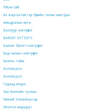
Pillow talk
Аз жаргалтай гэр бүлийн төлөө хамтдаа
Амьдралын өнгө
Баллуур нэвтрүүлэг
БАЯЛАГ БҮТЭЭГЧ
Баялаг бүтээгч нэвтрүүлэг
Бид чөлөөт нэвтрүүлэг
Бизнес тайм
Боловсрол
Боловсрол
Гадаад мэдээ
Зөн билгийн тулаан
Миний Улаанбаатар
Монгол маршрут