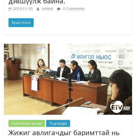
дэвшүүлж байна.
2019-11-30
Admin
0 Comments
Read more
Нийгмийн мэдээ
Тод мэдээ
Жижиг авлигачдыг баримттай нь