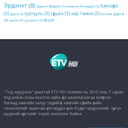
Эрдэнэт
(8)
баянзүрх
Эрдэнэт үйлдвэр
(3)
агаарын бохирдол
(3)
(5)
сургууль
(5)
сүрьеэ
(5)
хар тамхи
(5)
хотын дарга
дарга
(3)
(4)
ҮХЦ
(4)
цалин
(3)
цэцэрлэг
(3)
"Тод харуулна" уриатай ETV HD телевиз нь 2010 оны 7 сарын
9нд албан ёсны нээлтээ хийж үйл ажиллагаагаа эхлүүлсэн
бөгөөд хамгийн залуу төдийгүй хамгийн сүүлийн үеийн
технологийг ашиглан үзэгчиддээ үнэн бодит мэдээллийг түргэн
шуурхай хүргэхийг зорин ажиллаж байна.