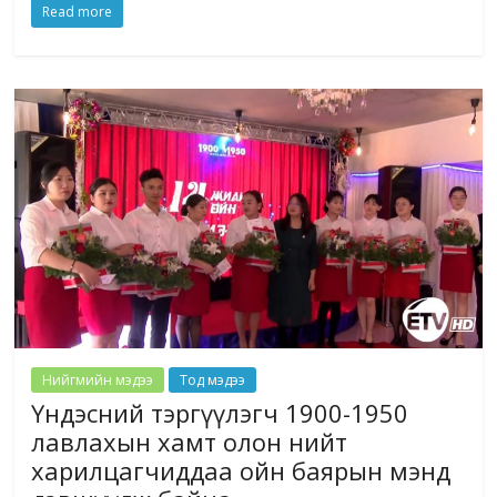
Read more
Нийгмийн мэдээ
Тод мэдээ
Үндэсний тэргүүлэгч 1900-1950
лавлахын хамт олон нийт
харилцагчиддаа ойн баярын мэнд