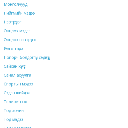
Монголчууд
Нийгмийн мэдээ
Нэвтрүүлэг
Онцлох мэдээ
Онцлох нэвтрүүлэг
Өнгө төрх
Попорч болдоггүй сэдвүүд
Сайхан хүмүүс
Санал асуулга
Спортын мэдээ
Сэдэв шийдэл
Теле хичээл
Тод зочин
Тод мэдээ