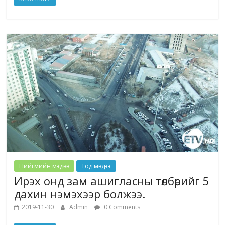
Нийгмийн мэдээ
Тод мэдээ
Ирэх онд зам ашигласны төлбөрийг 5
дахин нэмэхээр болжээ.
2019-11-30
Admin
0 Comments