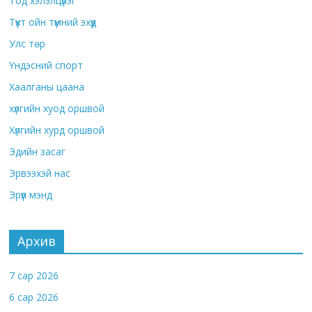
Тод хэлэлцүүлэг
Түүхт ойн түмний эхүүд
Улс төр
Үндэсний спорт
Хаалганы цаана
хүлгийн хуод оршвой
Хүлгийн хурд оршвой
Эдийн засаг
Эрвээхэй нас
Эрүүл мэнд
Архив
7 сар 2026
6 сар 2026