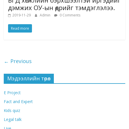
БГД хөгжлийн бэрхшээлтэй иргэдийг
дэмжих ОУ-ын өдрийг тэмдэглэлээ.
2019-11-29
Admin
0 Comments
Read more
← Previous
Мэдээллийн төрөл
E Project
Fact and Expert
Kids quiz
Legal talk
Live