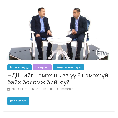
Монголчууд
Нэвтрүүлэг
Онцлох нэвтрүүлэг
НДШ-ийг нэмэх нь зөв үү ? нэмэхгүй
байх боломж бий юу?
2019-11-30
Admin
0 Comments
Read more