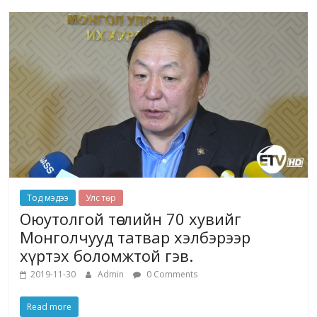
Тод мэдээ
Улс төр
Оюутолгой төслийн 70 хувийг
Монголчууд татвар хэлбэрээр
хүртэх боломжтой гэв.
2019-11-30
Admin
0 Comments
Read more