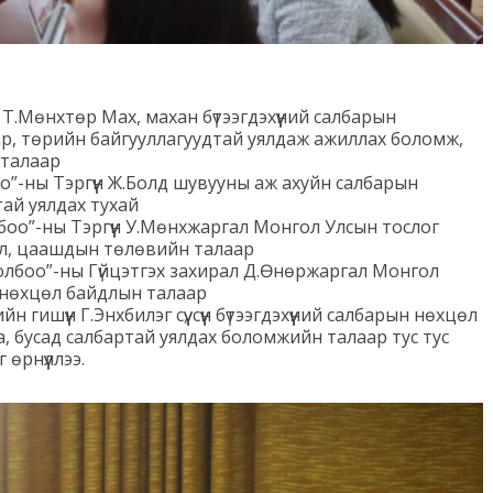
Т.Мөнхтөр Мах, махан бүтээгдэхүүний салбарын
ар, төрийн байгууллагуудтай уялдаж ажиллах боломж,
 талаар
”-ны Тэргүүн Ж.Болд шувууны аж ахуйн салбарын
тай уялдах тухай
боо”-ны Тэргүүн У.Мөнхжаргал Монгол Улсын тослог
ал, цаашдын төлөвийн талаар
лбоо”-ны Гүйцэтгэх захирал Д.Өнөржаргал Монгол
 нөхцөл байдлын талаар
гишүүн Г.Энхбилэг сүү, сүүн бүтээгдэхүүний салбарын нөхцөл
, бусад салбартай уялдах боломжийн талаар тус тус
 өрнүүллээ.