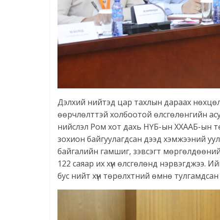
Дэлхий нийтэд цар тахлын дараах нөхцөл
өөрчлөлттэй холбоотой өлсгөлөнгийн асуу
нийслэл Ром хот дахь НҮБ-ын ХХААБ-ын т
зохион байгуулагдсан дээд хэмжээний уул
байгалийн гамшиг, зэвсэгт мөргөлдөөний
122 саяар их хүн өлсгөлөнд нэрвэгджээ. И
бус нийт хүн төрөлхтний өмнө тулгамдсан