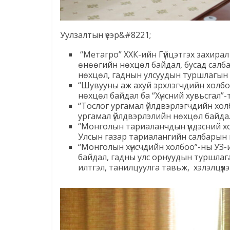
Уулзалтын үеэр&#8221;
“Метагро” ХХК-ийн Гүйцэтгэх захирал 
өнөөгийн нөхцөл байдал, бусад салб
нөхцөл, гаднын улсуудын туршлагын
“Шувууны аж ахуй эрхлэгчдийн холбоо
нөхцөл байдал ба “Хүнсний хувьсгал”-
“Тослог ургамал үйлдвэрлэгчдийн хол
ургамал үйлдвэрлэлийн нөхцөл байд
“Монголын тариаланчдын үндэсний хо
Улсын газар тариалангийн салбарын
“Монголын хүнсчдийн холбоо”-ны УЗ-ийн 
байдал, гадны улс орнуудын туршлага
илтгэл, танилцуулга тавьж, хэлэлцүүлэг