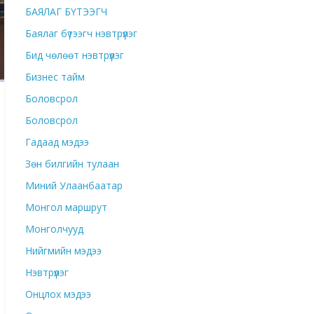
БАЯЛАГ БҮТЭЭГЧ
Баялаг бүтээгч нэвтрүүлэг
Бид чөлөөт нэвтрүүлэг
Бизнес тайм
Боловсрол
Боловсрол
Гадаад мэдээ
Зөн билгийн тулаан
Миний Улаанбаатар
Монгол маршрут
Монголчууд
Нийгмийн мэдээ
Нэвтрүүлэг
Онцлох мэдээ