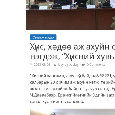
Онцлох мэдээ
Хүнс, хөдөө аж ахуйн
нэгдэж, “Хүнсний хувьс
2023-08-08
baylag baylag
0 Comments
“Хүнсний хангамж, аюулгүй байдал&#8221; ү
салбарын 20 орчим аж ахуйн нэгж, төрийн
хүсэлтээ илэрхийлж байна. Тус уулзалтад
Ч.Даваабаяр, Ерөнхийлөгчийн Эдийн зас
санал хүсэлтийг нь сонслоо.