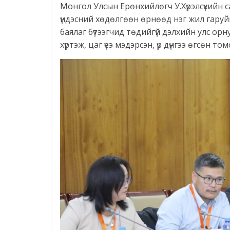
Монгол Улсын Ерөнхийлөгч У.Хүрэлсүхийн с
үндэсний хөдөлгөөн өрнөөд нэг жил гаруй
баялаг бүтээгчид төдийгүй дэлхийн улс о
хүртэж, цаг үеэ мэдэрсэн, үр дүнгээ өгсөн 