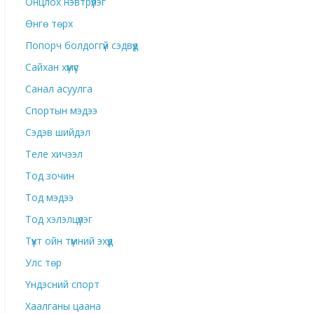
Онцлох нэвтрүүлэг
Өнгө төрх
Попорч болдоггүй сэдвүүд
Сайхан хүмүүс
Санал асуулга
Спортын мэдээ
Сэдэв шийдэл
Теле хичээл
Тод зочин
Тод мэдээ
Тод хэлэлцүүлэг
Түүхт ойн түмний эхүүд
Улс төр
Үндэсний спорт
Хаалганы цаана