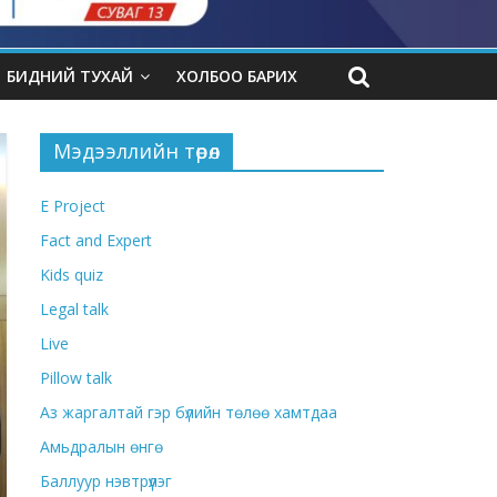
БИДНИЙ ТУХАЙ
ХОЛБОО БАРИХ
Мэдээллийн төрөл
E Project
Fact and Expert
Kids quiz
Legal talk
Live
Pillow talk
Аз жаргалтай гэр бүлийн төлөө хамтдаа
Амьдралын өнгө
Баллуур нэвтрүүлэг