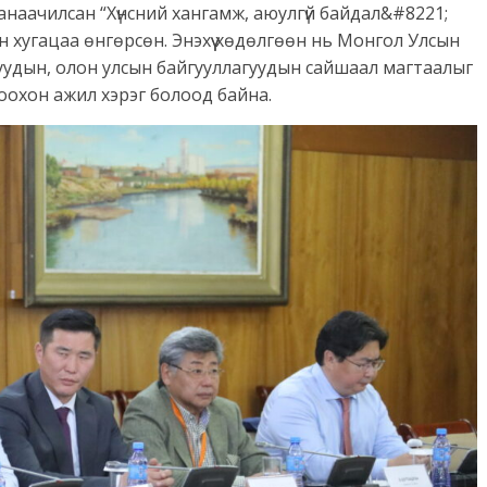
анаачилсан “Хүнсний хангамж, аюулгүй байдал&#8221;
н хугацаа өнгөрсөн. Энэхүү хөдөлгөөн нь Монгол Улсын
рнуудын, олон улсын байгууллагуудын сайшаал магтаалыг
томоохон ажил хэрэг болоод байна.