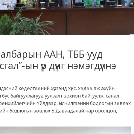
 салбарын ААН, ТББ-ууд
гал”-ын үр дүнг нэмэгдүүлнэ
ндэсний хөдөлгөөний хүрээнд хүнс, хөдөө аж ахуйн
 бус байгууллагууд уулзалт зохион байгуулж, санал
 Ерөнхийлөгчийн Үйлдвэр, үйлчилгээний бодлогын зөвлөх
гийн бодлогын зөвлөх Б.Даваадалай нар оролцон,