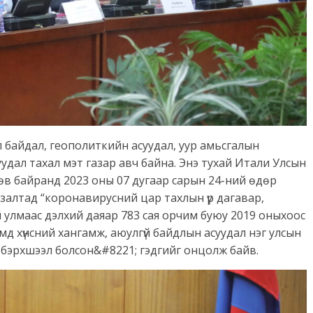
 байдал, геополиткийн асуудал, уур амьсгалын
дал тахал мэт газар авч байна. Энэ тухай Итали Улсын
өв байранд 2023 оны 07 дугаар сарын 24-ний өдөр
залтад “коронавирусний цар тахлын үр дагавар,
 улмаас дэлхий даяар 783 сая орчим буюу 2019 оныхоос
ймд хүнсний хангамж, аюулгүй байдлын асуудал нэг улсын
 бэрхшээл болсон&#8221; гэдгийг онцолж байв.