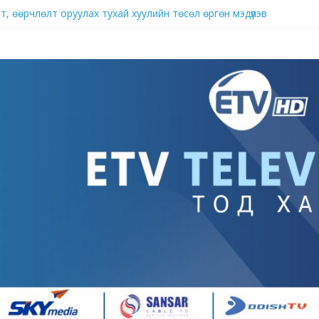
ллагаа ард иргэдийн аж амьдралыг гацаах хэмжээнд хүрч хэрхэвч 
, өөрчлөлт оруулах тухай хуулийн төсөл өргөн мэдүүлэв
брэнд
д нутагшуулж, импортыг орлох үйлдвэрлэлийг хөгжүүлж байна