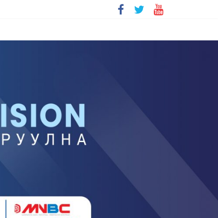
болохгүй