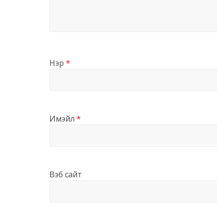
Нэр
*
Имэйл
*
Вэб сайт