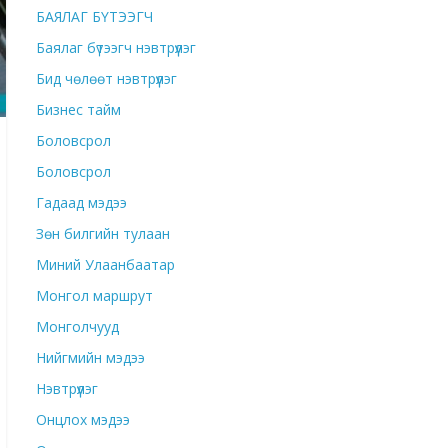
БАЯЛАГ БҮТЭЭГЧ
Баялаг бүтээгч нэвтрүүлэг
Бид чөлөөт нэвтрүүлэг
Бизнес тайм
Боловсрол
Боловсрол
Гадаад мэдээ
Зөн билгийн тулаан
Миний Улаанбаатар
Монгол маршрут
Монголчууд
Нийгмийн мэдээ
Нэвтрүүлэг
Онцлох мэдээ