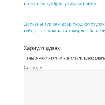
шинэчлэл хүндрэл учруулж байна
Дарханы түр зам дээр хурд хэтрүүлэхэ
гүйцэтгэгч компани хохирлыг бараг
Хариулт үлдээх
Таны и-мэйл хаягийг нийтлэхгүй.
Шаардлага
Сэтгэгдэл