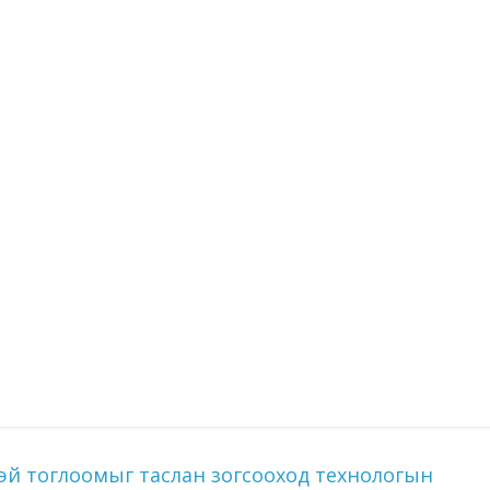
эй тоглоомыг таслан зогсооход технологын