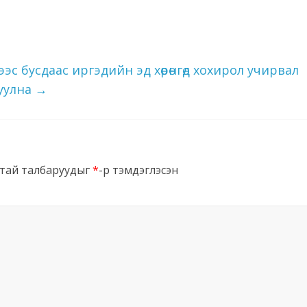
эс бусдаас иргэдийн эд хөрөнгөд хохирол учирвал
дуулна
→
тай талбаруудыг
*
-р тэмдэглэсэн