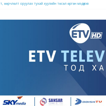
, өөрчлөлт оруулах тухай хуулийн төсөл өргөн мэдүүлэв
брэнд
д нутагшуулж, импортыг орлох үйлдвэрлэлийг хөгжүүлж байна
ллагаа ард иргэдийн аж амьдралыг гацаах хэмжээнд хүрч хэрхэвч 