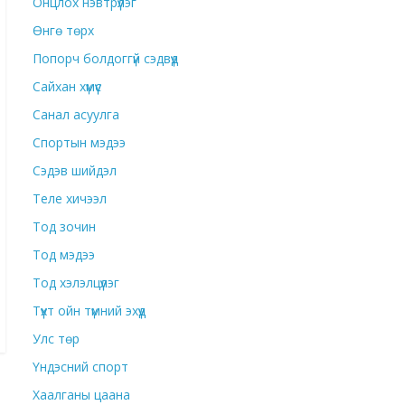
Онцлох нэвтрүүлэг
Өнгө төрх
Попорч болдоггүй сэдвүүд
Сайхан хүмүүс
Санал асуулга
Спортын мэдээ
Сэдэв шийдэл
Теле хичээл
Тод зочин
Тод мэдээ
Тод хэлэлцүүлэг
Түүхт ойн түмний эхүүд
Улс төр
Үндэсний спорт
Хаалганы цаана