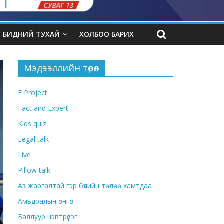
БИДНИЙ ТУХАЙ
ХОЛБОО БАРИХ
Мэдээллийн төрөл
E Project
Fact and Expert
Kids quiz
Legal talk
Live
Pillow talk
Аз жаргалтай гэр бүлийн төлөө хамтдаа
Амьдралын өнгө
Баллуур нэвтрүүлэг