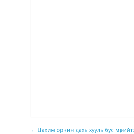
←
Цахим орчин дахь хууль бус мөрийт