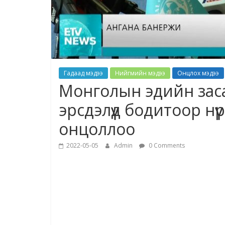
Гадаад мэдээ
Нийгмийн мэдээ
Онцлох мэдээ
Монголын эдийн заса
эрсдэлүүд бодитоор н
онцоллоо
2022-05-05
Admin
0 Comments