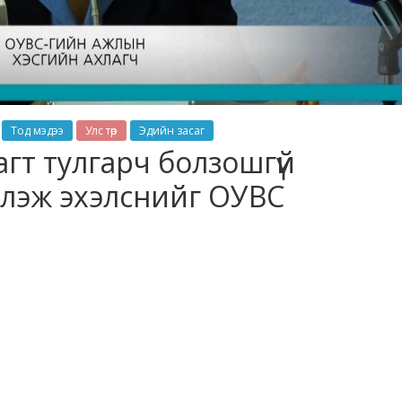
Тод мэдээ
Улс төр
Эдийн засаг
гт тулгарч болзошгүй
үүрлэж эхэлснийг ОУВС