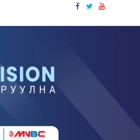
болохгүй