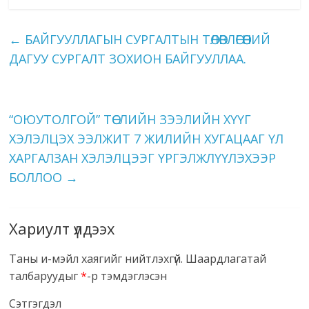
←
БАЙГУУЛЛАГЫН СУРГАЛТЫН ТӨЛӨВЛӨГӨӨНИЙ
ДАГУУ СУРГАЛТ ЗОХИОН БАЙГУУЛЛАА.
“ОЮУТОЛГОЙ” ТӨСЛИЙН ЗЭЭЛИЙН ХҮҮГ
ХЭЛЭЛЦЭХ ЭЭЛЖИТ 7 ЖИЛИЙН ХУГАЦААГ ҮЛ
ХАРГАЛЗАН ХЭЛЭЛЦЭЭГ ҮРГЭЛЖЛҮҮЛЭХЭЭР
БОЛЛОО
→
Хариулт үлдээх
Таны и-мэйл хаягийг нийтлэхгүй.
Шаардлагатай
талбаруудыг
*
-р тэмдэглэсэн
Сэтгэгдэл