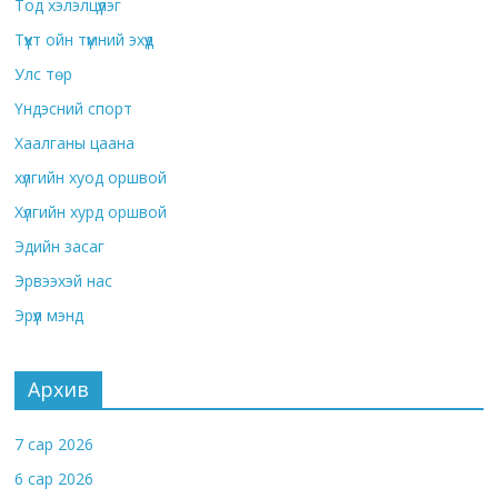
Тод хэлэлцүүлэг
Түүхт ойн түмний эхүүд
Улс төр
Үндэсний спорт
Хаалганы цаана
хүлгийн хуод оршвой
Хүлгийн хурд оршвой
Эдийн засаг
Эрвээхэй нас
Эрүүл мэнд
Архив
7 сар 2026
6 сар 2026