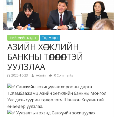
Нийгмийн мэдээ
Тод мэдээ
АЗИЙН ХӨГЖЛИЙН
БАНКНЫ ТӨЛӨӨЛӨЛТЭЙ
УУЛЗЛАА
2025-10-23
Admin
0 Comments
Санхүүгийн зохицуулах хорооны дарга
Т.Жамбаажамц Азийн хөгжлийн банкны Монгол
Улс дахь суурин төлөөлөгч Шэннон Коулинтай
өнөөдөр уулзлаа.
Уулзалтын эхэнд Санхүүгийн зохицуулах