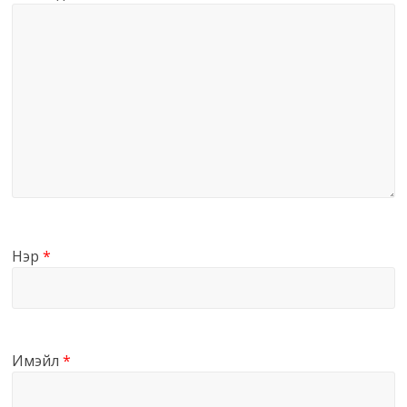
Нэр
*
Имэйл
*