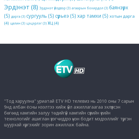
Эрдэнэт
(8)
баянзүрх
Эрдэнэт үйлдвэр
(3)
агаарын бохирдол
(3)
(5)
сургууль
(5)
сүрьеэ
(5)
хар тамхи
(5)
хотын дарга
дарга
(3)
(4)
ҮХЦ
(4)
цалин
(3)
цэцэрлэг
(3)
"Тод харуулна" уриатай ETV HD телевиз нь 2010 оны 7 сарын
9нд албан ёсны нээлтээ хийж үйл ажиллагаагаа эхлүүлсэн
бөгөөд хамгийн залуу төдийгүй хамгийн сүүлийн үеийн
технологийг ашиглан үзэгчиддээ үнэн бодит мэдээллийг түргэн
шуурхай хүргэхийг зорин ажиллаж байна.