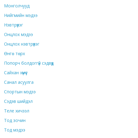
Монголчууд
Нийгмийн мэдээ
Нэвтрүүлэг
Онцлох мэдээ
Онцлох нэвтрүүлэг
Өнгө төрх
Попорч болдоггүй сэдвүүд
Сайхан хүмүүс
Санал асуулга
Спортын мэдээ
Сэдэв шийдэл
Теле хичээл
Тод зочин
Тод мэдээ