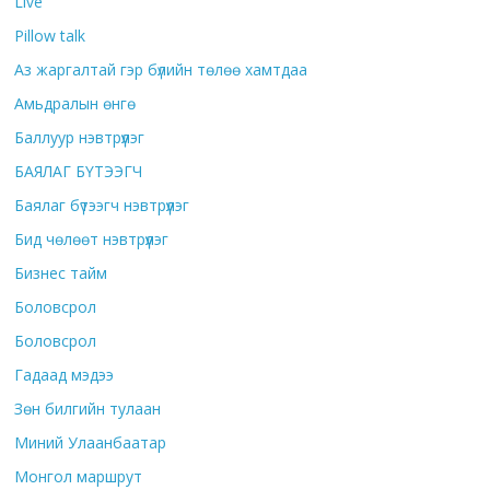
Live
Pillow talk
Аз жаргалтай гэр бүлийн төлөө хамтдаа
Амьдралын өнгө
Баллуур нэвтрүүлэг
БАЯЛАГ БҮТЭЭГЧ
Баялаг бүтээгч нэвтрүүлэг
Бид чөлөөт нэвтрүүлэг
Бизнес тайм
Боловсрол
Боловсрол
Гадаад мэдээ
Зөн билгийн тулаан
Миний Улаанбаатар
Монгол маршрут