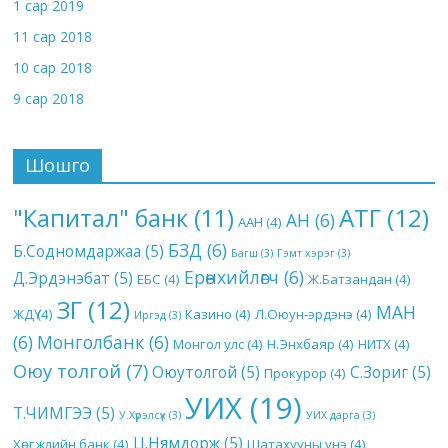
1 сар 2019
11 сар 2018
10 сар 2018
9 сар 2018
Шошго
АТГ
(12)
"Капитал" банк
(11)
АН
(6)
ААН
(4)
БЗД
(6)
Б.Содномдаржаа
(5)
Багш
(3)
Гэмт хэрэг
(3)
Ерөнхийлөгч
(6)
Д.Эрдэнэбат
(5)
ЕБС
(4)
Ж.Батзандан
(4)
ЗГ
(12)
МАН
ЖДҮ
(4)
Казино
(4)
Л.Оюун-эрдэнэ
(4)
Иргэд
(3)
(6)
Монголбанк
(6)
Монгол улс
(4)
Н.Энхбаяр
(4)
НИТХ
(4)
Оюу толгой
(7)
Оюутолгой
(5)
С.Зориг
(5)
Прокурор
(4)
УИХ
(19)
Т.ЧИМГЭЭ
(5)
У.Хүрэлсүх
(3)
УИХ дарга
(3)
Ц.Нямдорж
(5)
Хөгжлийн банк
(4)
Шатахууны үнэ
(4)