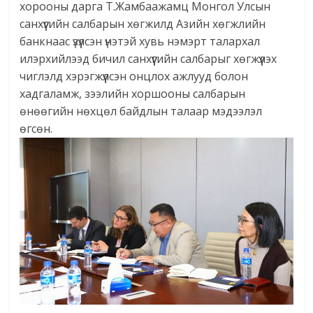
хорооны дарга Т.Жамбаажамц Монгол Улсын
санхүүгийн салбарын хөгжилд Азийн хөгжлийн
банкнаас үзүүлсэн үнэтэй хувь нэмэрт талархал
илэрхийлээд бичил санхүүгийн салбарыг хөгжүүлэх
чиглэлд хэрэгжүүлсэн онцлох ажлууд болон
хадгаламж, зээлийн хоршооны салбарын
өнөөгийн нөхцөл байдлын талаар мэдээлэл
өгсөн.