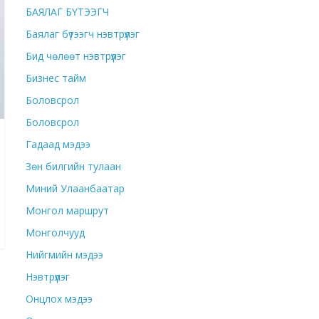
БАЯЛАГ БҮТЭЭГЧ
Баялаг бүтээгч нэвтрүүлэг
Бид чөлөөт нэвтрүүлэг
Бизнес тайм
Боловсрол
Боловсрол
Гадаад мэдээ
Зөн билгийн тулаан
Миний Улаанбаатар
Монгол маршрут
Монголчууд
Нийгмийн мэдээ
Нэвтрүүлэг
Онцлох мэдээ