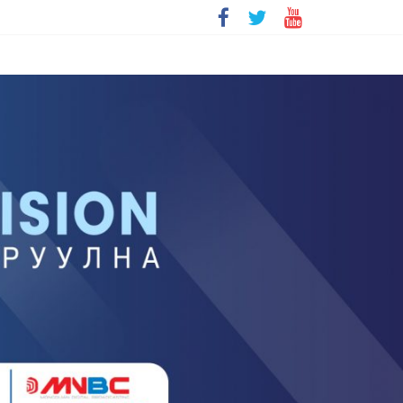
болохгүй