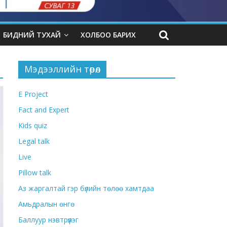
БИДНИЙ ТУХАЙ
ХОЛБОО БАРИХ
Мэдээллийн төрөл
E Project
Fact and Expert
Kids quiz
Legal talk
Live
Pillow talk
Аз жаргалтай гэр бүлийн төлөө хамтдаа
Амьдралын өнгө
Баллуур нэвтрүүлэг