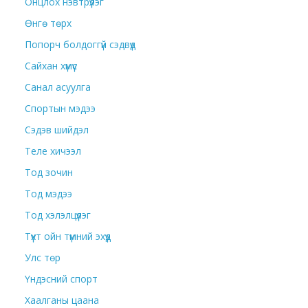
Онцлох нэвтрүүлэг
Өнгө төрх
Попорч болдоггүй сэдвүүд
Сайхан хүмүүс
Санал асуулга
Спортын мэдээ
Сэдэв шийдэл
Теле хичээл
Тод зочин
Тод мэдээ
Тод хэлэлцүүлэг
Түүхт ойн түмний эхүүд
Улс төр
Үндэсний спорт
Хаалганы цаана