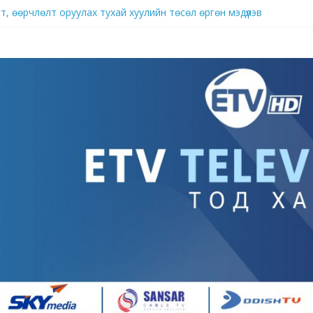
, өөрчлөлт оруулах тухай хуулийн төсөл өргөн мэдүүлэв
брэнд
д нутагшуулж, импортыг орлох үйлдвэрлэлийг хөгжүүлж байна
ллагаа ард иргэдийн аж амьдралыг гацаах хэмжээнд хүрч хэрхэвч 