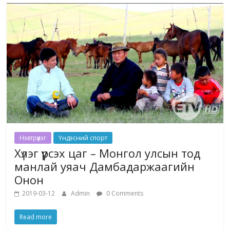
Нэвтрүүлэг
Үндэсний спорт
Хүлэг үүрсэх цаг – Монгол улсын тод
манлай уяач Дамбадаржаагийн
Онон
2019-03-12
Admin
0 Comments
Read more