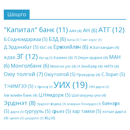
Шошго
АТГ
(12)
"Капитал" банк
(11)
АН
(6)
ААН
(4)
БЗД
(6)
Б.Содномдаржаа
(5)
Багш
(3)
Гэмт хэрэг
(3)
Ерөнхийлөгч
(6)
Д.Эрдэнэбат
(5)
ЕБС
(4)
Ж.Батзандан
(4)
ЗГ
(12)
МАН
ЖДҮ
(4)
Казино
(4)
Л.Оюун-эрдэнэ
(4)
Иргэд
(3)
(6)
Монголбанк
(6)
Монгол улс
(4)
Н.Энхбаяр
(4)
НИТХ
(4)
Оюу толгой
(7)
Оюутолгой
(5)
С.Зориг
(5)
Прокурор
(4)
УИХ
(19)
Т.ЧИМГЭЭ
(5)
У.Хүрэлсүх
(3)
УИХ дарга
(3)
Ц.Нямдорж
(5)
Хөгжлийн банк
(4)
Шатахууны үнэ
(4)
Эрдэнэт
(8)
баянзүрх
Эрдэнэт үйлдвэр
(3)
агаарын бохирдол
(3)
(5)
сургууль
(5)
сүрьеэ
(5)
хар тамхи
(5)
хотын дарга
дарга
(3)
(4)
ҮХЦ
(4)
цалин
(3)
цэцэрлэг
(3)