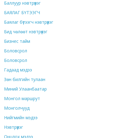
Баллуур нэвтрүүлэг
БАЯЛАГ БҮТЭЭГЧ
Баялаг бүтээгч нэвтрүүлэг
Бид чөлөөт нэвтрүүлэг
Бизнес тайм
Боловсрол
Боловсрол
Гадаад мэдээ
Зөн билгийн тулаан
Миний Улаанбаатар
Монгол маршрут
Монголчууд
Нийгмийн мэдээ
Нэвтрүүлэг
Онцлох мэдээ