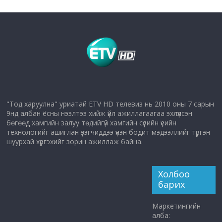
"Тод харуулна" уриатай ETV HD телевиз нь 2010 оны 7 сарын
9нд албан ёсны нээлтээ хийж үйл ажиллагаагаа эхлүүлсэн
бөгөөд хамгийн залуу төдийгүй хамгийн сүүлийн үеийн
технологийг ашиглан үзэгчиддээ үнэн бодит мэдээллийг түргэн
шуурхай хүргэхийг зорин ажиллаж байна.
Холбоо
барих
Маркетингийн
алба: