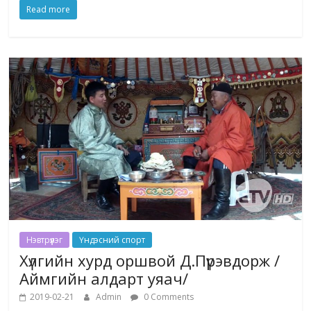
Read more
Нэвтрүүлэг
Үндэсний спорт
Хүлгийн хурд оршвой Д.Пүрэвдорж /
Аймгийн алдарт уяач/
2019-02-21
Admin
0 Comments