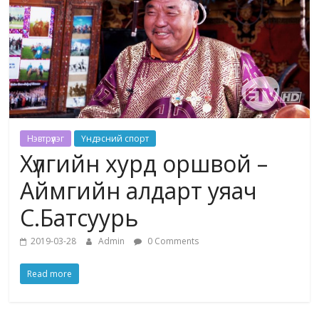
Нэвтрүүлэг
Үндэсний спорт
Хүлгийн хурд оршвой –
Аймгийн алдарт уяач
С.Батсуурь
2019-03-28
Admin
0 Comments
Read more