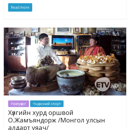
Read more
Нэвтрүүлэг
Үндэсний спорт
Хүлгийн хурд оршвой
О.Жамъяндорж /Монгол улсын
алдарт уяач/