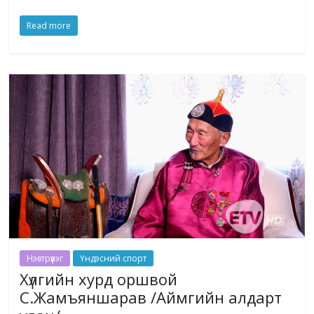
Read more
Нэвтрүүлэг
Үндэсний спорт
Хүлгийн хурд оршвой
С.Жамъяншарав /Аймгийн алдарт