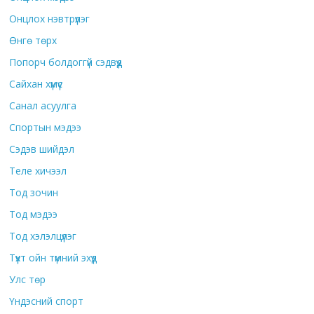
Онцлох нэвтрүүлэг
Өнгө төрх
Попорч болдоггүй сэдвүүд
Сайхан хүмүүс
Санал асуулга
Спортын мэдээ
Сэдэв шийдэл
Теле хичээл
Тод зочин
Тод мэдээ
Тод хэлэлцүүлэг
Түүхт ойн түмний эхүүд
Улс төр
Үндэсний спорт