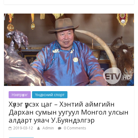
Нэвтрүүлэг
Үндэсний спорт
Хүлэг үүрсэх цаг – Хэнтий аймгийн
Дархан сумын уугуул Монгол улсын
алдарт уяач У.Буяндэлгэр
2019-03-12
Admin
0 Comments