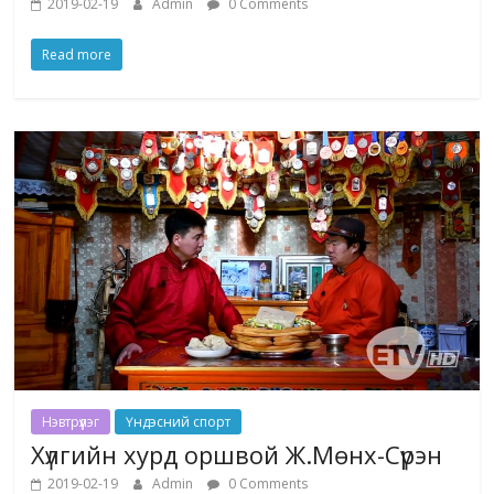
2019-02-19
Admin
0 Comments
Read more
Нэвтрүүлэг
Үндэсний спорт
Хүлгийн хурд оршвой Ж.Мөнх-Сүрэн
2019-02-19
Admin
0 Comments