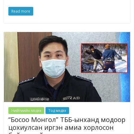
Read more
Нийгмийн мэдээ
Тод мэдээ
“Босоо Монгол” ТББ-ынханд модоор
цохиулсан иргэн амиа хорлосон