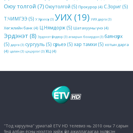
Оюу толгой
(7)
Оюутолгой
(5)
С.Зориг
(5)
Прокурор
(4)
УИХ
(19)
Т.ЧИМГЭЭ
(5)
У.Хүрэлсүх
(3)
УИХ дарга
(3)
Ц.Нямдорж
(5)
Хөгжлийн банк
(4)
Шатахууны үнэ
(4)
Эрдэнэт
(8)
баянзүрх
Эрдэнэт үйлдвэр
(3)
агаарын бохирдол
(3)
(5)
сургууль
(5)
сүрьеэ
(5)
хар тамхи
(5)
хотын дарга
дарга
(3)
(4)
ҮХЦ
(4)
цалин
(3)
цэцэрлэг
(3)
"Тод харуулна" уриатай ETV HD телевиз нь 2010 оны 7 сарын
9нд албан ёсны нээлтээ хийж үйл ажиллагаагаа эхлүүлсэн