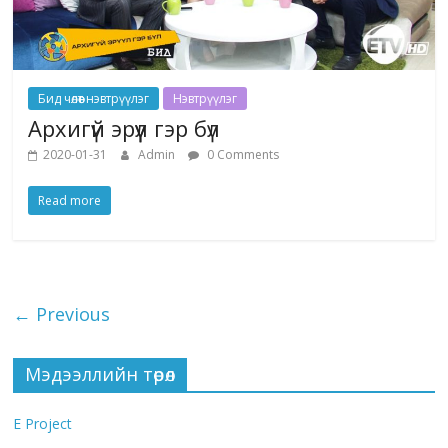
Бид чөлөөт нэвтрүүлэг
Нэвтрүүлэг
Архигүй эрүүл гэр бүл
2020-01-31
Admin
0 Comments
Read more
← Previous
Мэдээллийн төрөл
E Project