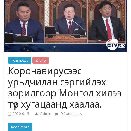
Тод мэдээ
Улс төр
Коронавирусээс
урьдчилан сэргийлэх
зорилгоор Монгол хилээ
түр хугацаанд хаалаа.
2020-01-31
Admin
0 Comments
Read more