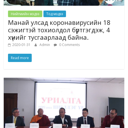
Нийгмийн мэдээ
Тод мэдээ
Манай улсад коронавирусийн 18
сэжигтэй тохиолдол бүртгэгдэж, 4
хүнийг тусгаарлаад байна.
2020-01-31
Admin
0 Comments
Read more