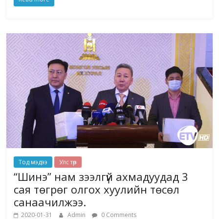
Тод мэдээ
Улс төр
“Шинэ” нам зээлгүй ахмадуудад 3
сая төгрөг олгох хуулийн төсөл
санаачилжээ.
2020-01-31
Admin
0 Comments