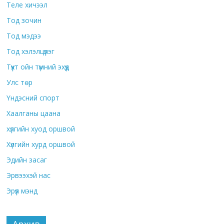
Теле хичээл
Тод зочин
Тод мэдээ
Тод хэлэлцүүлэг
Түүхт ойн түмний эхүүд
Улс төр
Үндэсний спорт
Хаалганы цаана
хүлгийн хуод оршвой
Хүлгийн хурд оршвой
Эдийн засаг
Эрвээхэй нас
Эрүүл мэнд