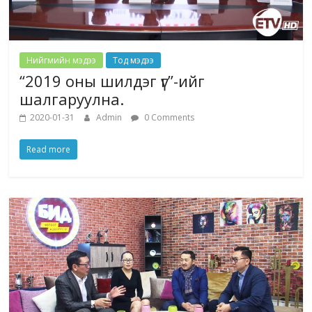
Нийгмийн мэдээ
Тод мэдээ
“2019 оны шилдэг үг”-ийг
шалгаруулна.
2020-01-31
Admin
0 Comments
Read more