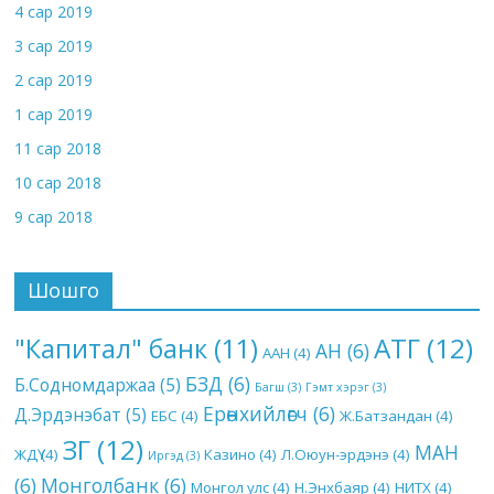
4 сар 2019
3 сар 2019
2 сар 2019
1 сар 2019
11 сар 2018
10 сар 2018
9 сар 2018
Шошго
АТГ
(12)
"Капитал" банк
(11)
АН
(6)
ААН
(4)
БЗД
(6)
Б.Содномдаржаа
(5)
Багш
(3)
Гэмт хэрэг
(3)
Ерөнхийлөгч
(6)
Д.Эрдэнэбат
(5)
ЕБС
(4)
Ж.Батзандан
(4)
ЗГ
(12)
МАН
ЖДҮ
(4)
Казино
(4)
Л.Оюун-эрдэнэ
(4)
Иргэд
(3)
(6)
Монголбанк
(6)
Монгол улс
(4)
Н.Энхбаяр
(4)
НИТХ
(4)