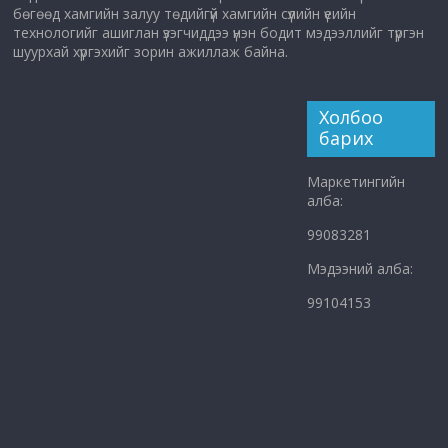
бөгөөд хамгийн залуу төдийгүй хамгийн сүүлийн үеийн
технологийг ашиглан үзэгчиддээ үнэн бодит мэдээллийг түргэн
шуурхай хүргэхийг зорин ажиллаж байна.
Холбоо
барих
Маркетингийн
алба:
99083281
Мэдээний алба:
99104153