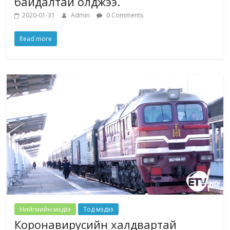
байдалтай олджээ.
2020-01-31
Admin
0 Comments
Read more
Нийгмийн мэдээ
Тод мэдээ
Коронавирусийн халдвартай