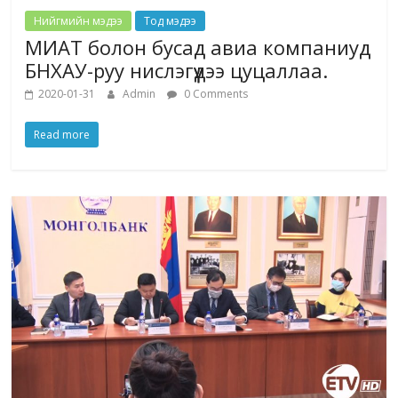
Нийгмийн мэдээ
Тод мэдээ
МИАТ болон бусад авиа компаниуд
БНХАУ-руу нислэгүүдээ цуцаллаа.
2020-01-31
Admin
0 Comments
Read more