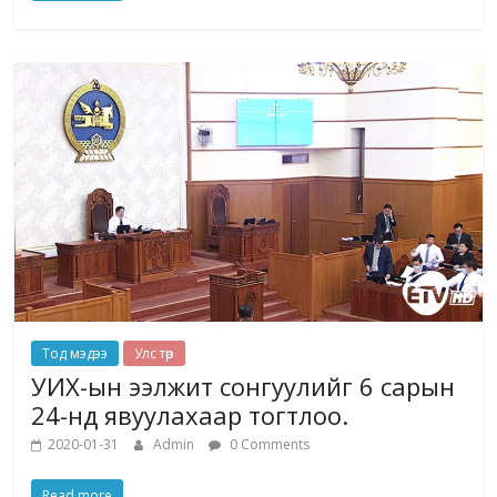
Тод мэдээ
Улс төр
УИХ-ын ээлжит сонгуулийг 6 сарын
24-нд явуулахаар тогтлоо.
2020-01-31
Admin
0 Comments
Read more