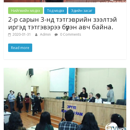
Нийгмийн мэдээ
Тод мэдээ
Эдийн засаг
2-р сарын 3-нд тэтгэврийн зээлтэй
иргэд тэтгэвэрээ бүрэн авч байна.
2020-01-31
Admin
0 Comments
Read more