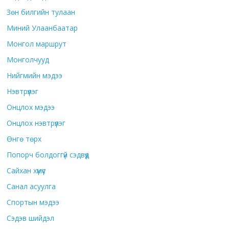
Зөн билгийн тулаан
Миний Улаанбаатар
Монгол маршрут
Монголчууд
Нийгмийн мэдээ
Нэвтрүүлэг
Онцлох мэдээ
Онцлох нэвтрүүлэг
Өнгө төрх
Попорч болдоггүй сэдвүүд
Сайхан хүмүүс
Санал асуулга
Спортын мэдээ
Сэдэв шийдэл