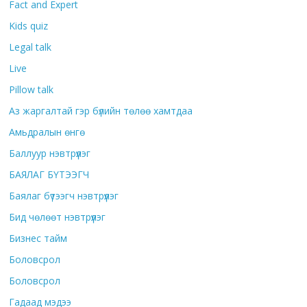
Fact and Expert
Kids quiz
Legal talk
Live
Pillow talk
Аз жаргалтай гэр бүлийн төлөө хамтдаа
Амьдралын өнгө
Баллуур нэвтрүүлэг
БАЯЛАГ БҮТЭЭГЧ
Баялаг бүтээгч нэвтрүүлэг
Бид чөлөөт нэвтрүүлэг
Бизнес тайм
Боловсрол
Боловсрол
Гадаад мэдээ