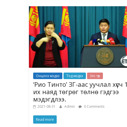
Онцлох мэдээ
Тод мэдээ
Улс төр
‘Рио Тинто’ ЗГ-аас уучлал хүсч 
их наяд төгрөг төлнө гэдгээ
мэдэгдлээ.
2021-08-31
Admin
0 Comments
Read more