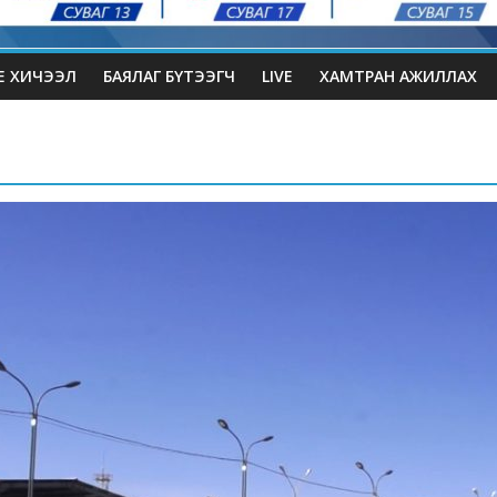
Е ХИЧЭЭЛ
БАЯЛАГ БҮТЭЭГЧ
LIVE
ХАМТРАН АЖИЛЛАХ