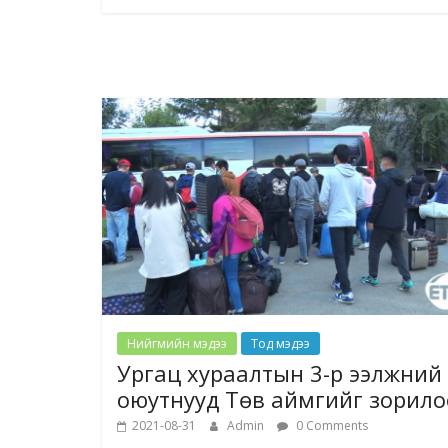
Нийгмийн мэдээ
Тод мэдээ
Ургац хураалтын 3-р ээлжний
оюутнууд Төв аймгийг зорило
2021-08-31
Admin
0 Comments