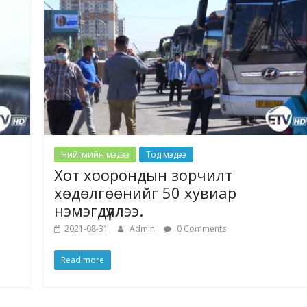
Нийгмийн мэдээ
Тод мэдээ
Хот хоорондын зорчилт
хөдөлгөөнийг 50 хувиар
нэмэгдүүллээ.
2021-08-31
Admin
0 Comments
Read more