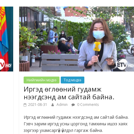
Нийгмийн мэдээ
Тод мэдээ
1
Иргэд өглөөний гудамж
нээгдсэнд ам сайтай байна.
2021-08-31
Admin
0 Comments
Иргэд өглөөний гудамж нээгдсэнд ам сайтай байна.
Гэвч зарим иргэд усны цоргонд тамхины ишээ хаях
зэргээр ухамсаргүй үйлдэл гаргаж байна.