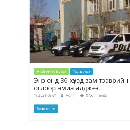
Нийгмийн мэдээ
Тод мэдээ
Энэ онд 36 хүүхэд зам тээврийн
ослоор амиа алджээ.
2021-08-31
Admin
0 Comments
Read more