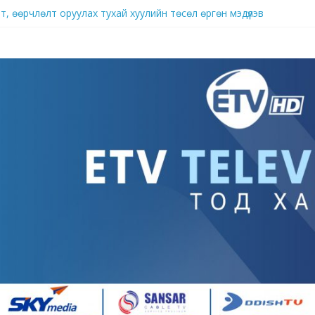
, өөрчлөлт оруулах тухай хуулийн төсөл өргөн мэдүүлэв
брэнд
д нутагшуулж, импортыг орлох үйлдвэрлэлийг хөгжүүлж байна
ллагаа ард иргэдийн аж амьдралыг гацаах хэмжээнд хүрч хэрхэвч 