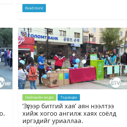
Read more
Нийгмийн мэдээ
Тод мэдээ
‘Зүгээр битгий хая’ аян нээлтээ
о.
хийж хогоо ангилж хаях соёлд
иргэдийг уриаллаа.