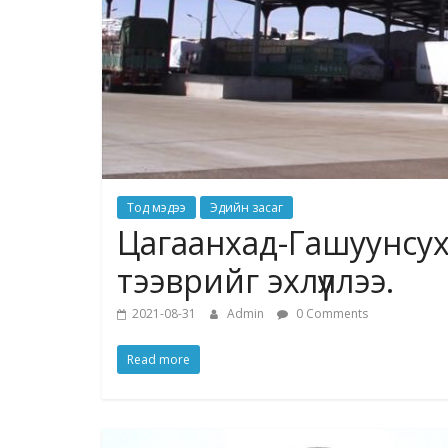
Тод мэдээ
Эдийн засаг
Цагаанхад-Гашуунсу
тээврийг эхлүүллээ.
2021-08-31
Admin
0 Comments
Read more