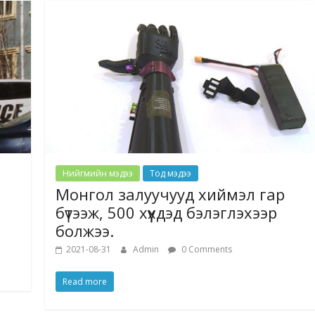
Нийгмийн мэдээ
Тод мэдээ
Монгол залуучууд хиймэл гар
бүтээж, 500 хүүхдэд бэлэглэхээр
болжээ.
2021-08-31
Admin
0 Comments
Read more