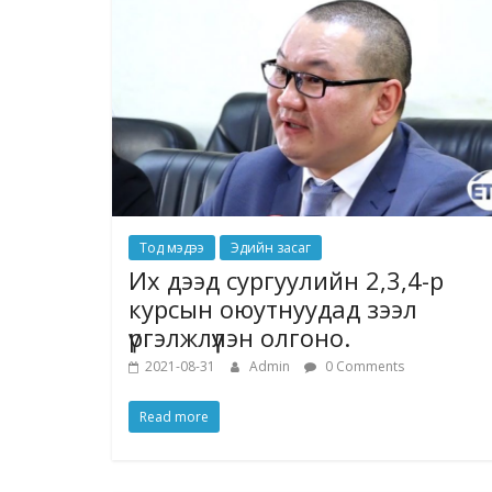
Тод мэдээ
Эдийн засаг
Их дээд сургуулийн 2,3,4-р
курсын оюутнуудад зээл
үргэлжлүүлэн олгоно.
2021-08-31
Admin
0 Comments
Read more