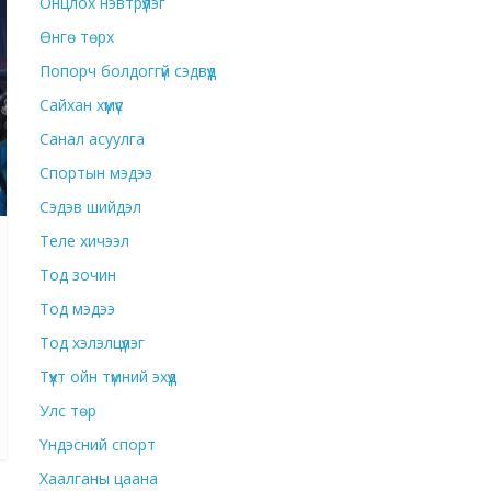
Онцлох нэвтрүүлэг
Өнгө төрх
Попорч болдоггүй сэдвүүд
Сайхан хүмүүс
Санал асуулга
Спортын мэдээ
Сэдэв шийдэл
Теле хичээл
Тод зочин
Тод мэдээ
Тод хэлэлцүүлэг
Түүхт ойн түмний эхүүд
Улс төр
Үндэсний спорт
Хаалганы цаана