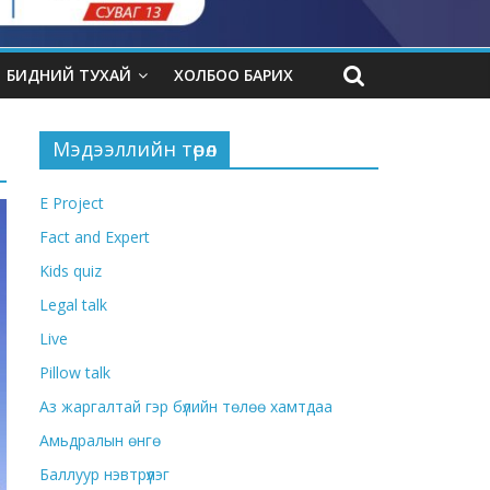
БИДНИЙ ТУХАЙ
ХОЛБОО БАРИХ
Мэдээллийн төрөл
E Project
Fact and Expert
Kids quiz
Legal talk
Live
Pillow talk
Аз жаргалтай гэр бүлийн төлөө хамтдаа
Амьдралын өнгө
Баллуур нэвтрүүлэг