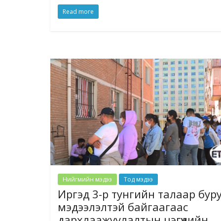
Read more
Нийгмийн мэдээ
Тод мэдээ
Иргэд 3-р тунгийн талаар бур
мэдээлэлтэй байгаагаас
дархлаажуулалтын цэгүүдийн