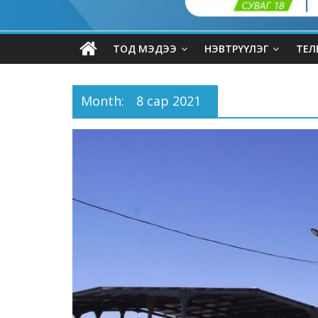
ТОД МЭДЭЭ
НЭВТРҮҮЛЭГ
ТЕЛ
Month:
8 сар 2021