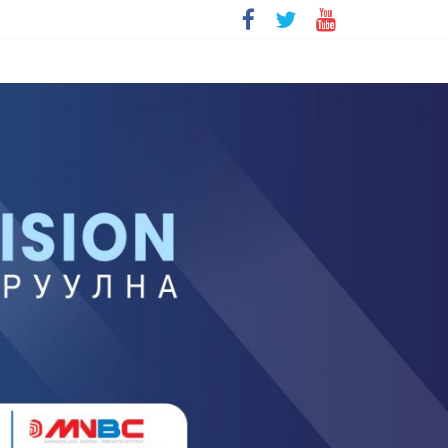
болохгүй