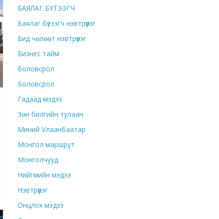
БАЯЛАГ БҮТЭЭГЧ
Баялаг бүтээгч нэвтрүүлэг
Бид чөлөөт нэвтрүүлэг
Бизнес тайм
Боловсрол
Боловсрол
Гадаад мэдээ
Зөн билгийн тулаан
Миний Улаанбаатар
Монгол маршрут
Монголчууд
Нийгмийн мэдээ
Нэвтрүүлэг
Онцлох мэдээ