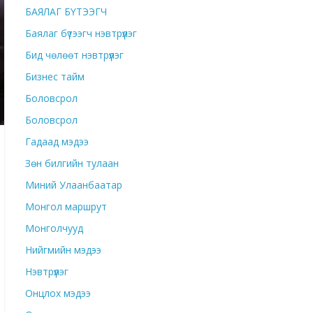
БАЯЛАГ БҮТЭЭГЧ
Баялаг бүтээгч нэвтрүүлэг
Бид чөлөөт нэвтрүүлэг
Бизнес тайм
Боловсрол
Боловсрол
Гадаад мэдээ
Зөн билгийн тулаан
Миний Улаанбаатар
Монгол маршрут
Монголчууд
Нийгмийн мэдээ
Нэвтрүүлэг
Онцлох мэдээ