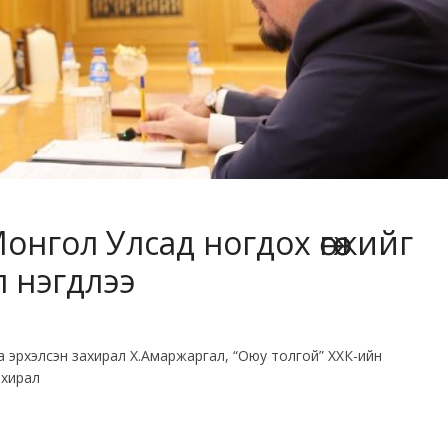
онгол Улсад ногдох өгөөжийг
л нэгдлээ
а эрхэлсэн захирал Х.Амаржаргал, “Оюу толгой” ХХК-ийн
захирал