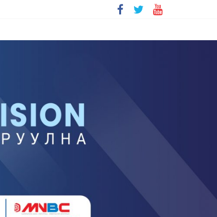
болохгүй