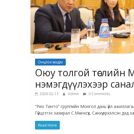
Онцлох мэдээ
Оюу толгой төслийн М
нэмэгдүүлэхээр сана
2026-02-13
Admin
0 Comments
“Рио Тинто” группийн Монгол дахь үйл ажиллага
Гүйцэтгэх захирал С.Мөнхсүх, Санхүү эрхэлсэн дэд 
Read more