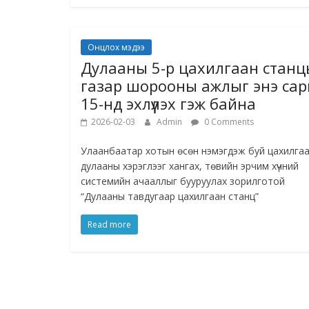
Онцлох мэдээ
Дулааны 5-р цахилгаан стан
газар шорооны ажлыг энэ са
15-нд эхлүүлэх гэж байна
2026-02-03
Admin
0 Comments
Улаанбаатар хотын өсөн нэмэгдэж буй цахилгаа
дулааны хэрэглээг хангах, төвийн эрчим хүчний
системийн ачааллыг бууруулах зорилготой
“Дулааны тавдугаар цахилгаан станц”
Read more