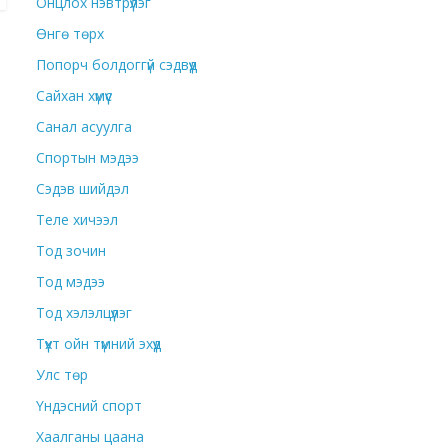
Онцлох нэвтрүүлэг
Өнгө төрх
Попорч болдоггүй сэдвүүд
Сайхан хүмүүс
Санал асуулга
Спортын мэдээ
Сэдэв шийдэл
Теле хичээл
Тод зочин
Тод мэдээ
Тод хэлэлцүүлэг
Түүхт ойн түмний эхүүд
Улс төр
Үндэсний спорт
Хаалганы цаана