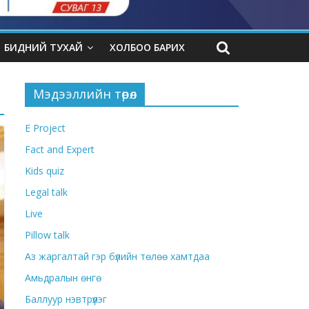
БИДНИЙ ТУХАЙ
ХОЛБОО БАРИХ
Мэдээллийн төрөл
E Project
Fact and Expert
Kids quiz
Legal talk
Live
Pillow talk
Аз жаргалтай гэр бүлийн төлөө хамтдаа
Амьдралын өнгө
Баллуур нэвтрүүлэг