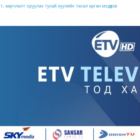
, өөрчлөлт оруулах тухай хуулийн төсөл өргөн мэдүүлэв
брэнд
д нутагшуулж, импортыг орлох үйлдвэрлэлийг хөгжүүлж байна
ллагаа ард иргэдийн аж амьдралыг гацаах хэмжээнд хүрч хэрхэвч 