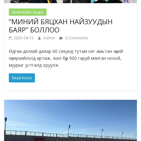
Нийгмийн мэдээ
“МИНИЙ БЯЦХАН НАЙЗУУДЫН
БАЯР” БОЛЛОО
2025-04-12
Admin
0 Comments
Өдгөө дэлхий даяар 60 секунд тутам нэг амьтан хүний
хүчирхийлэлд өртөж, жил бүр 900 гаруй мянган нохой,
муурыг устгалд оруулж
Read more