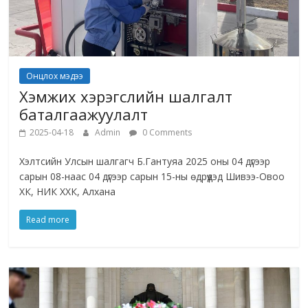
Онцлох мэдээ
Хэмжих хэрэгслийн шалгалт
баталгаажуулалт
2025-04-18
Admin
0 Comments
Хэлтсийн Улсын шалгагч Б.Гантуяа 2025 оны 04 дүгээр
сарын 08-наас 04 дүгээр сарын 15-ны өдрүүдэд Шивээ-Овоо
ХК, НИК ХХК, Алхана
Read more