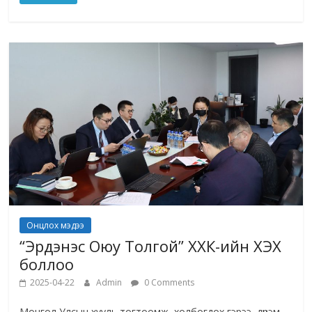
Онцлох мэдээ
“Эрдэнэс Оюу Толгой” ХХК-ийн ХЭХ
боллоо
2025-04-22
Admin
0 Comments
Монгол Улсын хууль тогтоомж, холбогдох гэрээ, дүрэм