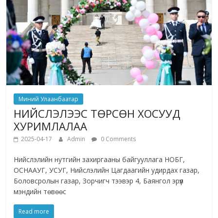
Миний Улаанбаатар
НИЙСЛЭЛЭЭС ТӨРСӨН ХОСУУД
ХУРИМЛАЛАА
2025-04-17
Admin
0 Comments
Нийслэлийн нутгийн захиргааны байгууллага НОБГ,
ОСНААУГ, УСУГ, Нийслэлийн Цагдаагийн удирдах газар,
Боловсролын газар, Зорчигч тээвэр 4, Баянгол эрүүл
мэндийн төвөөс
Read more