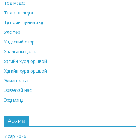
Тод мэдээ
Тод хэлэлцүүлэг
Түүхт ойн түмний эхүүд
Улс төр
Үндэсний спорт
Хаалганы цаана
хүлгийн хуод оршвой
Хүлгийн хурд оршвой
Эдийн засаг
Эрвээхэй нас
Эрүүл мэнд
Архив
7 сар 2026