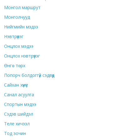
Монгол маршрут
Монголчууд
Нийгмийн мэдээ
Нэвтрүүлэг
Онцлох мэдээ
Онцлох нэвтрүүлэг
Өнгө төрх
Попорч болдоггүй сэдвүүд
Сайхан хүмүүс
Санал асуулга
Спортын мэдээ
Сэдэв шийдэл
Теле хичээл
Тод зочин