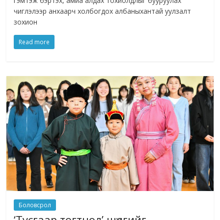
гэмтэж бэртэх, амиа алдах тохиолдлыг бууруулах
чиглэлээр анхаарч холбогдох албаныхантай уулзалт
зохион
Read more
Боловсрол
‘Тусгаар тогтнол’ шүлгийг