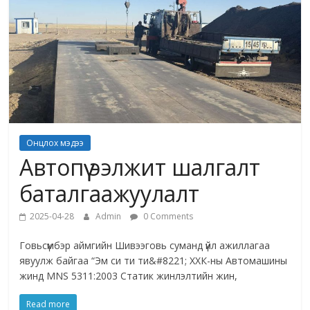
Онцлох мэдээ
Автопүү ээлжит шалгалт
баталгаажуулалт
2025-04-28
Admin
0 Comments
Говьсүмбэр аймгийн Шивээговь суманд үйл ажиллагаа
явуулж байгаа “Эм си ти ти&#8221; ХХК-ны Автомашины
жинд MNS 5311:2003 Статик жинлэлтийн жин,
Read more