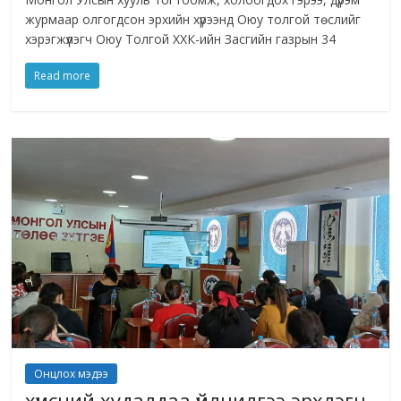
журмаар олгогдсон эрхийн хүрээнд Оюу толгой төслийг
хэрэгжүүлэгч Оюу Толгой ХХК-ийн Засгийн газрын 34
Read more
Онцлох мэдээ
хүнсний худалдаа үйлчилгээ эрхлэгч