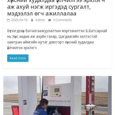
аж ахуй нэгж иргэдэд сургалт,
мэдээлэл өгч ажиллалаа
2025-04-18
Admin
0 Comments
Бүтээгдэхүүн баталгаажуулалтын мэргэжилтэн Б.Батсарнай
нь Хүнс хөдөө аж ахуйн газар, Цагдаагийн хэлтэстэй
хамтран аймгийн нутаг дэвсгэрт хүнсний худалдаа
үйлчилгээ эрхлэгч
Read more