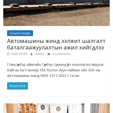
Онцлох мэдээ
Автомашины жинд ээлжит шалгалт
баталгаажуулалтын ажил хийгдлээ
2025-04-09
Admin
0 Comments
Говьсүмбэр аймгийн Сүмбэр суманд үйл ажиллагаа явуулж
байгаа Батганжир ХХК болон Зуун найман ойл ХХК-ны
Автомашины жинд MNS 5311:2003 Статик
Read more