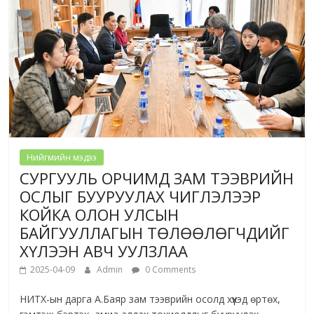
Нийгмийн мэдээ
СУРГУУЛЬ ОРЧИМД ЗАМ ТЭЭВРИЙН
ОСЛЫГ БУУРУУЛАХ ЧИГЛЭЛЭЭР
КОЙКА ОЛОН УЛСЫН
БАЙГУУЛЛАГЫН ТӨЛӨӨЛӨГЧДИЙГ
ХҮЛЭЭН АВЧ УУЛЗЛАА
2025-04-09
Admin
0 Comments
НИТХ-ын дарга А.Баяр зам тээврийн осолд хүүхэд өртөх,