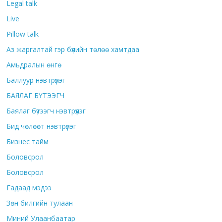
Legal talk
Live
Pillow talk
Аз жаргалтай гэр бүлийн төлөө хамтдаа
Амьдралын өнгө
Баллуур нэвтрүүлэг
БАЯЛАГ БҮТЭЭГЧ
Баялаг бүтээгч нэвтрүүлэг
Бид чөлөөт нэвтрүүлэг
Бизнес тайм
Боловсрол
Боловсрол
Гадаад мэдээ
Зөн билгийн тулаан
Миний Улаанбаатар