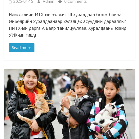
2025-04-15
Admin
0 Comments
Нийслэлийн ИТХ-ын ээлжит III хуралдаан болж байна.
Өнөөдрийн хуралдаанаар хэлэлцэх асуудлын дарааллыг
НИТХ-ын дарга А.Баяр танилцууллаа. Хуралдааны эхэнд
УИХ-ын гишүүн
Read more