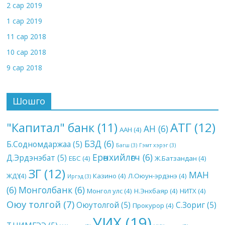
2 сар 2019
1 сар 2019
11 сар 2018
10 сар 2018
9 сар 2018
Шошго
АТГ
(12)
"Капитал" банк
(11)
АН
(6)
ААН
(4)
БЗД
(6)
Б.Содномдаржаа
(5)
Багш
(3)
Гэмт хэрэг
(3)
Ерөнхийлөгч
(6)
Д.Эрдэнэбат
(5)
ЕБС
(4)
Ж.Батзандан
(4)
ЗГ
(12)
МАН
ЖДҮ
(4)
Казино
(4)
Л.Оюун-эрдэнэ
(4)
Иргэд
(3)
(6)
Монголбанк
(6)
Монгол улс
(4)
Н.Энхбаяр
(4)
НИТХ
(4)
Оюу толгой
(7)
Оюутолгой
(5)
С.Зориг
(5)
Прокурор
(4)
УИХ
(19)