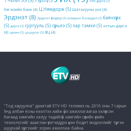
Т.ЧИМГЭЭ
(5)
У.Хүрэлсүх
(3)
УИХ дарга
(3)
Ц.Нямдорж
(5)
Хөгжлийн банк
(4)
Шатахууны үнэ
(4)
Эрдэнэт
(8)
баянзүрх
Эрдэнэт үйлдвэр
(3)
агаарын бохирдол
(3)
(5)
сургууль
(5)
сүрьеэ
(5)
хар тамхи
(5)
хотын дарга
дарга
(3)
(4)
ҮХЦ
(4)
цалин
(3)
цэцэрлэг
(3)
"Тод харуулна" уриатай ETV HD телевиз нь 2010 оны 7 сарын
9нд албан ёсны нээлтээ хийж үйл ажиллагаагаа эхлүүлсэн
бөгөөд хамгийн залуу төдийгүй хамгийн сүүлийн үеийн
технологийг ашиглан үзэгчиддээ үнэн бодит мэдээллийг түргэн
шуурхай хүргэхийг зорин ажиллаж байна.