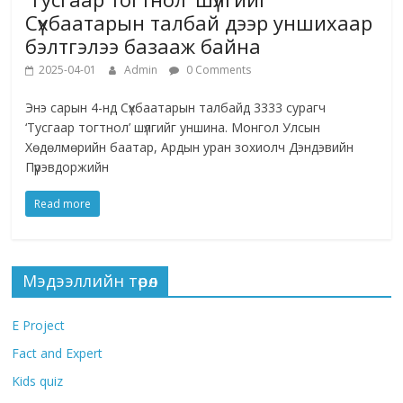
Сүхбаатарын талбай дээр уншихаар
бэлтгэлээ базааж байна
2025-04-01
Admin
0 Comments
Энэ сарын 4-нд Сүхбаатарын талбайд 3333 сурагч
‘Тусгаар тогтнол’ шүлгийг уншина. Монгол Улсын
Хөдөлмөрийн баатар, Ардын уран зохиолч Дэндэвийн
Пүрэвдоржийн
Read more
Мэдээллийн төрөл
E Project
Fact and Expert
Kids quiz