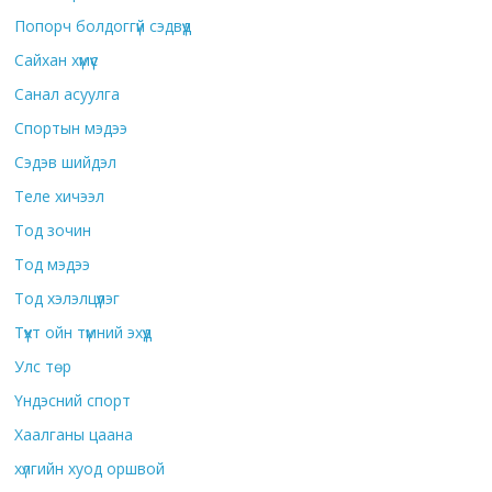
Попорч болдоггүй сэдвүүд
Сайхан хүмүүс
Санал асуулга
Спортын мэдээ
Сэдэв шийдэл
Теле хичээл
Тод зочин
Тод мэдээ
Тод хэлэлцүүлэг
Түүхт ойн түмний эхүүд
Улс төр
Үндэсний спорт
Хаалганы цаана
хүлгийн хуод оршвой