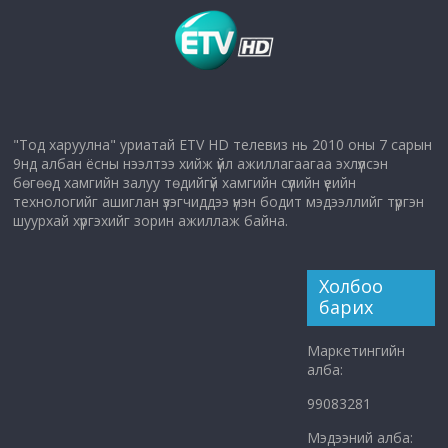
"Тод харуулна" уриатай ETV HD телевиз нь 2010 оны 7 сарын
9нд албан ёсны нээлтээ хийж үйл ажиллагаагаа эхлүүлсэн
бөгөөд хамгийн залуу төдийгүй хамгийн сүүлийн үеийн
технологийг ашиглан үзэгчиддээ үнэн бодит мэдээллийг түргэн
шуурхай хүргэхийг зорин ажиллаж байна.
Холбоо
барих
Маркетингийн
алба:
99083281
Мэдээний алба: