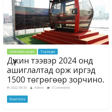
Нийгмийн мэдээ
Тод мэдээ
Дүүжин тээвэр 2024 онд
ашиглалтад орж иргэд
1500 төгрөгөөр зорчино.
2022-09-30
Admin
0 Comments
Read more