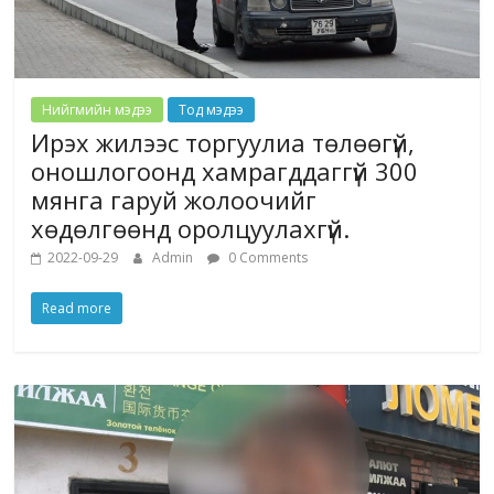
Нийгмийн мэдээ
Тод мэдээ
Ирэх жилээс торгуулиа төлөөгүй,
оношлогоонд хамрагддаггүй 300
мянга гаруй жолоочийг
хөдөлгөөнд оролцуулахгүй.
2022-09-29
Admin
0 Comments
Read more