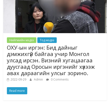
Нийгмийн мэдээ
Тод мэдээ
ОХУ-ын иргэн: Бид дайныг
дэмжихгүй байгаа учир Монгол
улсад ирсэн. Визний хугацаагаа
дуусгаад Оросын иргэнийг хүлээж
авах дараагийн улсыг зорино.
2022-09-29
Admin
0 Comments
Read more