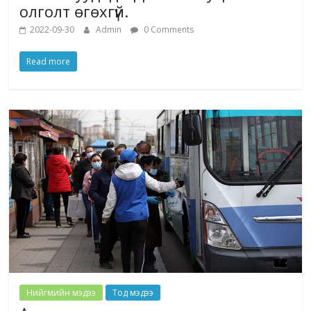
олголт өгөхгүй.
2022-09-30
Admin
0 Comments
Read more
Нийгмийн мэдээ
Тод мэдээ