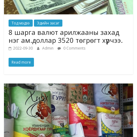
Тод мэдээ
Эдийн засаг
8 шарга валют арилжааны захад
нэг ам.доллар 3520 төгрөгт хүрчээ.
2022-09-30
Admin
0 Comments
Read more