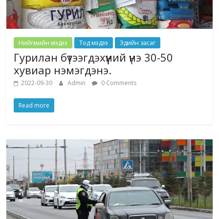
Нийгмийн мэдээ
Тод мэдээ
Эдийн засаг
Гурилан бүтээгдэхүүний үнэ 30-50
хувиар нэмэгдэнэ.
2022-09-30
Admin
0 Comments
Read more