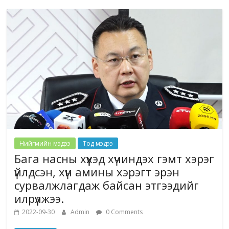
Нийгмийн мэдээ
Тод мэдээ
Бага насны хүүхэд хүчиндэх гэмт хэрэг
үйлдсэн, хүн амины хэрэгт эрэн
сурвалжлагдаж байсан этгээдийг
илрүүлжээ.
2022-09-30
Admin
0 Comments