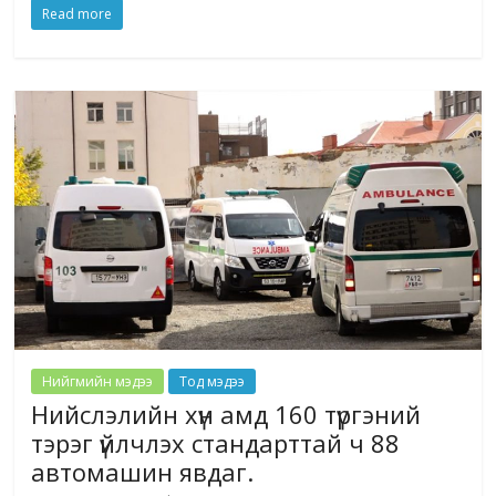
Read more
Нийгмийн мэдээ
Тод мэдээ
Нийслэлийн хүн амд 160 түргэний
тэрэг үйлчлэх стандарттай ч 88
автомашин явдаг.