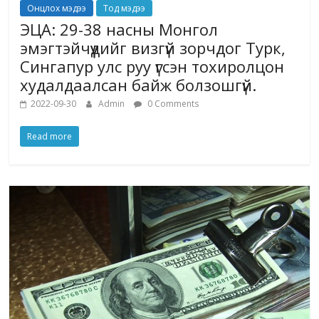
Онцлох мэдээ
Тод мэдээ
ЭЦА: 29-38 насны Монгол
эмэгтэйчүүдийг визгүй зорчдог Турк,
Сингапур улс руу үгсэн тохиролцон
худалдаалсан байж болзошгүй.
2022-09-30
Admin
0 Comments
Read more