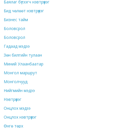
Баялаг бүтээгч нэвтрүүлэг
Бид чөлөөт нэвтрүүлэг
Бизнес тайм
Боловсрол
Боловсрол
Гадаад мэдээ
Зөн билгийн тулаан
Миний Улаанбаатар
Монгол маршрут
Монголчууд
Нийгмийн мэдээ
Нэвтрүүлэг
Онцлох мэдээ
Онцлох нэвтрүүлэг
Өнгө төрх