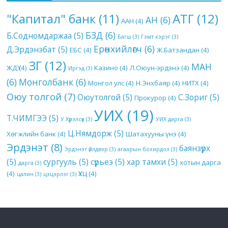
АТГ
(12)
"Капитал" банк
(11)
АН
(6)
ААН
(4)
БЗД
(6)
Б.Содномдаржаа
(5)
Багш
(3)
Гэмт хэрэг
(3)
Ерөнхийлөгч
(6)
Д.Эрдэнэбат
(5)
ЕБС
(4)
Ж.Батзандан
(4)
ЗГ
(12)
МАН
ЖДҮ
(4)
Казино
(4)
Л.Оюун-эрдэнэ
(4)
Иргэд
(3)
(6)
Монголбанк
(6)
Монгол улс
(4)
Н.Энхбаяр
(4)
НИТХ
(4)
Оюу толгой
(7)
Оюутолгой
(5)
С.Зориг
(5)
Прокурор
(4)
УИХ
(19)
Т.ЧИМГЭЭ
(5)
У.Хүрэлсүх
(3)
УИХ дарга
(3)
Ц.Нямдорж
(5)
Хөгжлийн банк
(4)
Шатахууны үнэ
(4)
Эрдэнэт
(8)
баянзүрх
Эрдэнэт үйлдвэр
(3)
агаарын бохирдол
(3)
(5)
сургууль
(5)
сүрьеэ
(5)
хар тамхи
(5)
хотын дарга
дарга
(3)
(4)
ҮХЦ
(4)
цалин
(3)
цэцэрлэг
(3)