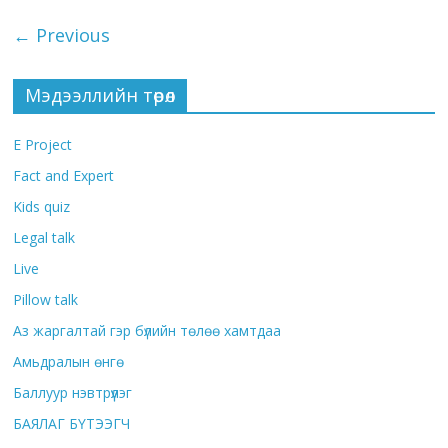
← Previous
Мэдээллийн төрөл
E Project
Fact and Expert
Kids quiz
Legal talk
Live
Pillow talk
Аз жаргалтай гэр бүлийн төлөө хамтдаа
Амьдралын өнгө
Баллуур нэвтрүүлэг
БАЯЛАГ БҮТЭЭГЧ