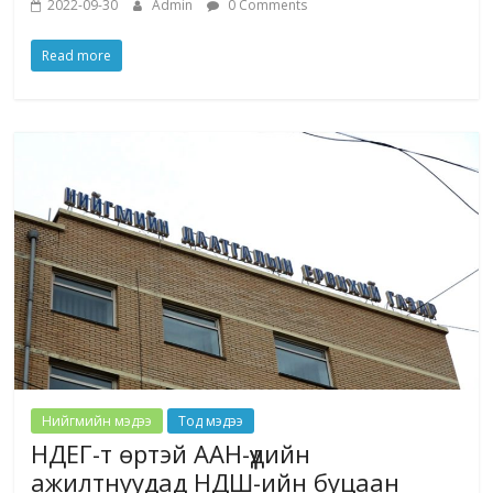
2022-09-30
Admin
0 Comments
Read more
Нийгмийн мэдээ
Тод мэдээ
НДЕГ-т өртэй ААН-үүдийн
ажилтнуудад НДШ-ийн буцаан