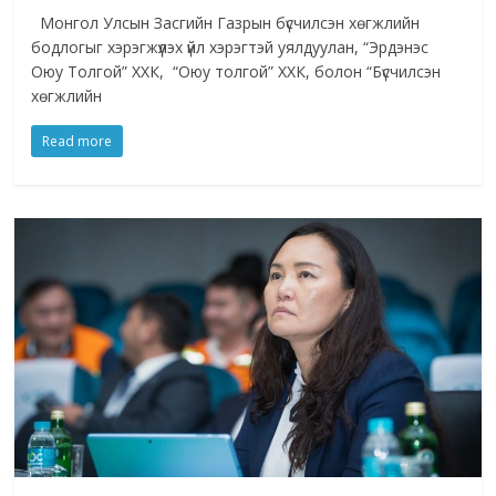
Монгол Улсын Засгийн Газрын бүсчилсэн хөгжлийн
бодлогыг хэрэгжүүлэх үйл хэрэгтэй уялдуулан, “Эрдэнэс
Оюу Толгой” ХХК, “Оюу толгой” ХХК, болон “Бүсчилсэн
хөгжлийн
Read more