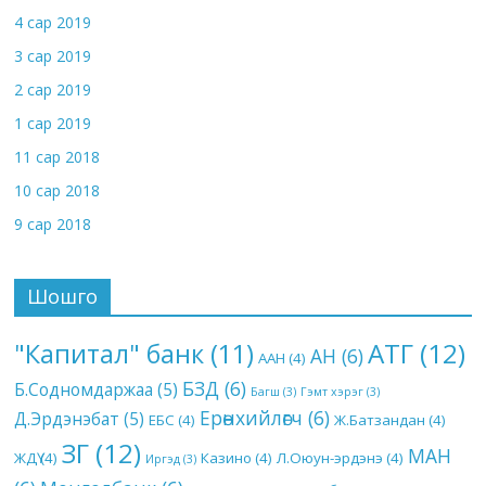
4 сар 2019
3 сар 2019
2 сар 2019
1 сар 2019
11 сар 2018
10 сар 2018
9 сар 2018
Шошго
АТГ
(12)
"Капитал" банк
(11)
АН
(6)
ААН
(4)
БЗД
(6)
Б.Содномдаржаа
(5)
Багш
(3)
Гэмт хэрэг
(3)
Ерөнхийлөгч
(6)
Д.Эрдэнэбат
(5)
ЕБС
(4)
Ж.Батзандан
(4)
ЗГ
(12)
МАН
ЖДҮ
(4)
Казино
(4)
Л.Оюун-эрдэнэ
(4)
Иргэд
(3)