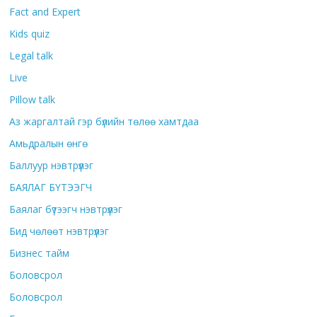
Fact and Expert
Kids quiz
Legal talk
Live
Pillow talk
Аз жаргалтай гэр бүлийн төлөө хамтдаа
Амьдралын өнгө
Баллуур нэвтрүүлэг
БАЯЛАГ БҮТЭЭГЧ
Баялаг бүтээгч нэвтрүүлэг
Бид чөлөөт нэвтрүүлэг
Бизнес тайм
Боловсрол
Боловсрол