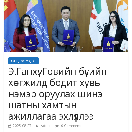
Онцлох мэдээ
Э.Ганхүү: Говийн бүсийн
хөгжилд бодит хувь
нэмэр оруулах шинэ
шатны хамтын
ажиллагаа эхлүүллээ
2025-08-27
Admin
0 Comments