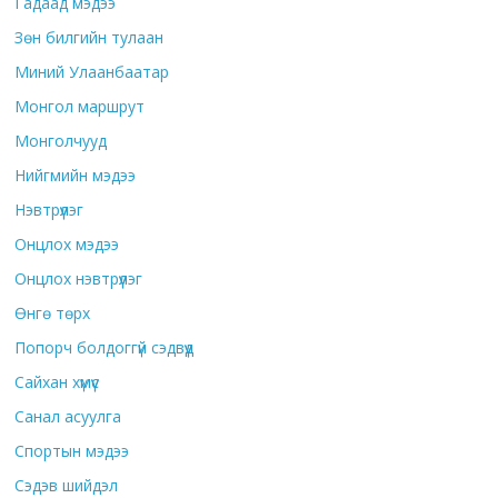
Гадаад мэдээ
Зөн билгийн тулаан
Миний Улаанбаатар
Монгол маршрут
Монголчууд
Нийгмийн мэдээ
Нэвтрүүлэг
Онцлох мэдээ
Онцлох нэвтрүүлэг
Өнгө төрх
Попорч болдоггүй сэдвүүд
Сайхан хүмүүс
Санал асуулга
Спортын мэдээ
Сэдэв шийдэл