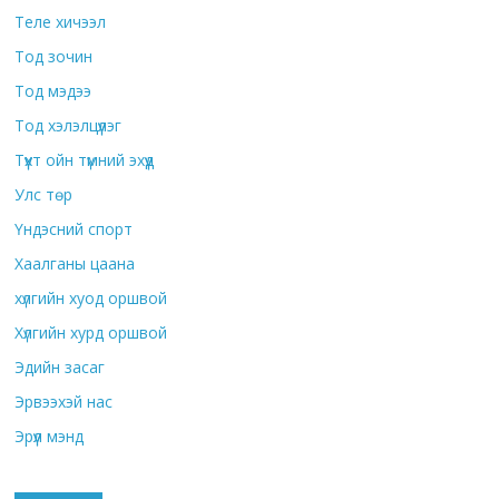
Теле хичээл
Тод зочин
Тод мэдээ
Тод хэлэлцүүлэг
Түүхт ойн түмний эхүүд
Улс төр
Үндэсний спорт
Хаалганы цаана
хүлгийн хуод оршвой
Хүлгийн хурд оршвой
Эдийн засаг
Эрвээхэй нас
Эрүүл мэнд