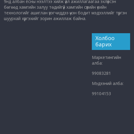
9нд албан ёсны нээлтээ хийж үйл ажиллагаагаа эхлүүлсэн
бөгөөд хамгийн залуу төдийгүй хамгийн сүүлийн үеийн
технологийг ашиглан үзэгчиддээ үнэн бодит мэдээллийг түргэн
шуурхай хүргэхийг зорин ажиллаж байна.
Холбоо
барих
Маркетингийн
алба:
99083281
Мэдээний алба:
99104153