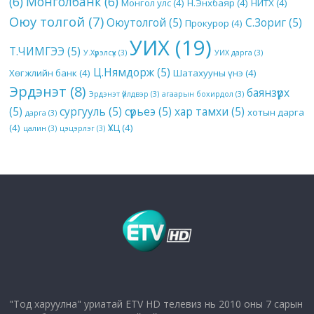
(6)
Монголбанк
(6)
Монгол улс
(4)
Н.Энхбаяр
(4)
НИТХ
(4)
Оюу толгой
(7)
Оюутолгой
(5)
С.Зориг
(5)
Прокурор
(4)
УИХ
(19)
Т.ЧИМГЭЭ
(5)
У.Хүрэлсүх
(3)
УИХ дарга
(3)
Ц.Нямдорж
(5)
Хөгжлийн банк
(4)
Шатахууны үнэ
(4)
Эрдэнэт
(8)
баянзүрх
Эрдэнэт үйлдвэр
(3)
агаарын бохирдол
(3)
(5)
сургууль
(5)
сүрьеэ
(5)
хар тамхи
(5)
хотын дарга
дарга
(3)
(4)
ҮХЦ
(4)
цалин
(3)
цэцэрлэг
(3)
"Тод харуулна" уриатай ETV HD телевиз нь 2010 оны 7 сарын