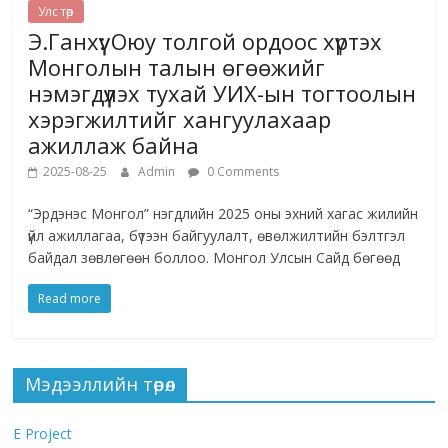
Улс төр
Э.Ганхүү: Оюу толгой ордоос хүртэх
Монголын талын өгөөжийг
нэмэгдүүлэх тухай УИХ-ын тогтоолын
хэрэгжилтийг хангуулахаар
ажиллаж байна
2025-08-25
Admin
0 Comments
“Эрдэнэс Монгол” нэгдлийн 2025 оны эхний хагас жилийн
үйл ажиллагаа, бүтээн байгуулалт, өвөлжилтийн бэлтгэл
байдал зөвлөгөөн боллоо. Монгол Улсын Сайд бөгөөд
Read more
Мэдээллийн төрөл
E Project