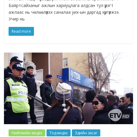
Баяртсайханыг ажлын хариуцлага алдсан тул үүрэгт
ажлаас нь чөлөөлүүлэх саналаа уих-ын даргад хүргүүлжээ.
Учир нь
Read more
Нийгмийн мэдээ
Тод мэдээ
Эдийн засаг