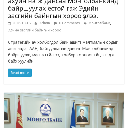
ахуйн нэгж дансаа Монголбанкинд
байршуулах ёстой гэж Эдийн
засгийн байнгын хороо үзлээ.
,
2018-10-18
Admin
0 Comments
Монголбанк
Эдийн засгийн байнгын хороо
Стратегийн ач холбогдол бүхий ашигт малтмалын ордыг
ашигладаг ААН, байгууллагын дансыг Монголбанкинд
байршуулж, мөнгөн гүйлгээ, төлбөр тооцоог гүйцэтгэдэг
байх хуулийн
Read more