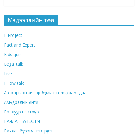
Мэдээллийн төрөл
E Project
Fact and Expert
Kids quiz
Legal talk
Live
Pillow talk
Аз жаргалтай гэр бүлийн төлөө хамтдаа
Амьдралын өнгө
Баллуур нэвтрүүлэг
БАЯЛАГ БҮТЭЭГЧ
Баялаг бүтээгч нэвтрүүлэг