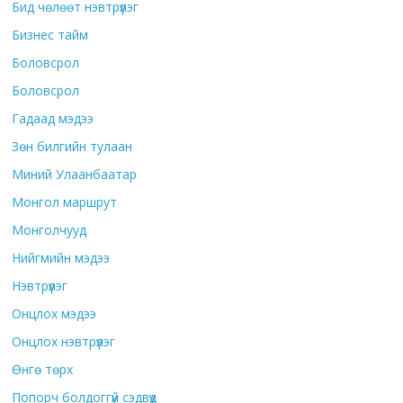
Бид чөлөөт нэвтрүүлэг
Бизнес тайм
Боловсрол
Боловсрол
Гадаад мэдээ
Зөн билгийн тулаан
Миний Улаанбаатар
Монгол маршрут
Монголчууд
Нийгмийн мэдээ
Нэвтрүүлэг
Онцлох мэдээ
Онцлох нэвтрүүлэг
Өнгө төрх
Попорч болдоггүй сэдвүүд