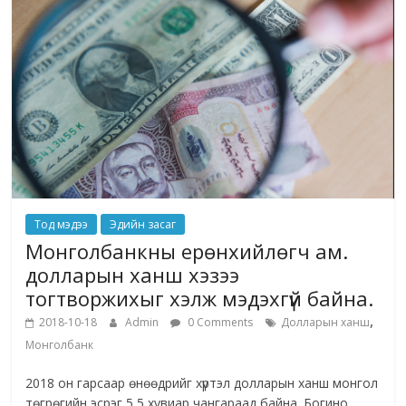
Тод мэдээ
Эдийн засаг
Монголбанкны ерөнхийлөгч ам.
долларын ханш хэзээ
тогтворжихыг хэлж мэдэхгүй байна.
,
2018-10-18
Admin
0 Comments
Долларын ханш
Монголбанк
2018 он гарсаар өнөөдрийг хүртэл долларын ханш монгол
төгрөгийн эсрэг 5,5 хувиар чангараад байна. Богино