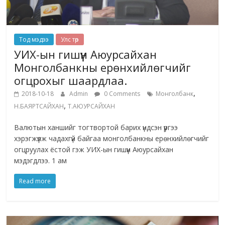
Тод мэдээ
Улс төр
УИХ-ын гишүүн Аюурсайхан
Монголбанкны ерөнхийлөгчийг
огцрохыг шаардлаа.
,
2018-10-18
Admin
0 Comments
Монголбанк
,
Н.БАЯРТСАЙХАН
Т.АЮУРСАЙХАН
Валютын ханшийг тогтвортой барих үндсэн үүргээ
хэрэгжүүлж чадахгүй байгаа монголбанкны ерөнхийлөгчийг
огцруулах ёстой гэж УИХ-ын гишүүн Аюурсайхан
мэдэгдлээ. 1 ам
Read more