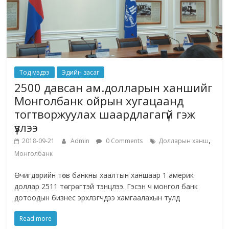
Тод мэдээ
Эдийн засаг
2500 давсан ам.долларын ханшийг
Монголбанк ойрын хугацаанд
тогтворжуулах шаардлагагүй гэж
үзлээ
,
2018-09-21
Admin
0 Comments
Долларын ханш
Монголбанк
Өчигдөрийн төв банкны хаалтын ханшаар 1 америк
доллар 2511 төгрөгтэй тэнцлээ. Гэсэн ч монгол банк
дотоодын бизнес эрхлэгчдээ хамгаалахын тулд
Read more