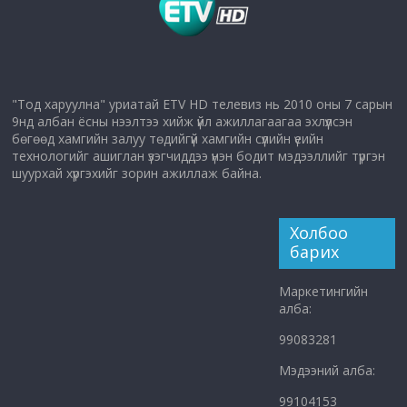
"Тод харуулна" уриатай ETV HD телевиз нь 2010 оны 7 сарын
9нд албан ёсны нээлтээ хийж үйл ажиллагаагаа эхлүүлсэн
бөгөөд хамгийн залуу төдийгүй хамгийн сүүлийн үеийн
технологийг ашиглан үзэгчиддээ үнэн бодит мэдээллийг түргэн
шуурхай хүргэхийг зорин ажиллаж байна.
Холбоо
барих
Маркетингийн
алба:
99083281
Мэдээний алба:
99104153