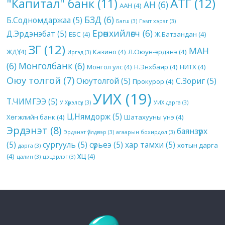
АТГ
(12)
"Капитал" банк
(11)
АН
(6)
ААН
(4)
БЗД
(6)
Б.Содномдаржаа
(5)
Багш
(3)
Гэмт хэрэг
(3)
Ерөнхийлөгч
(6)
Д.Эрдэнэбат
(5)
ЕБС
(4)
Ж.Батзандан
(4)
ЗГ
(12)
МАН
ЖДҮ
(4)
Казино
(4)
Л.Оюун-эрдэнэ
(4)
Иргэд
(3)
(6)
Монголбанк
(6)
Монгол улс
(4)
Н.Энхбаяр
(4)
НИТХ
(4)
Оюу толгой
(7)
Оюутолгой
(5)
С.Зориг
(5)
Прокурор
(4)
УИХ
(19)
Т.ЧИМГЭЭ
(5)
У.Хүрэлсүх
(3)
УИХ дарга
(3)
Ц.Нямдорж
(5)
Хөгжлийн банк
(4)
Шатахууны үнэ
(4)
Эрдэнэт
(8)
баянзүрх
Эрдэнэт үйлдвэр
(3)
агаарын бохирдол
(3)
(5)
сургууль
(5)
сүрьеэ
(5)
хар тамхи
(5)
хотын дарга
дарга
(3)
(4)
ҮХЦ
(4)
цалин
(3)
цэцэрлэг
(3)