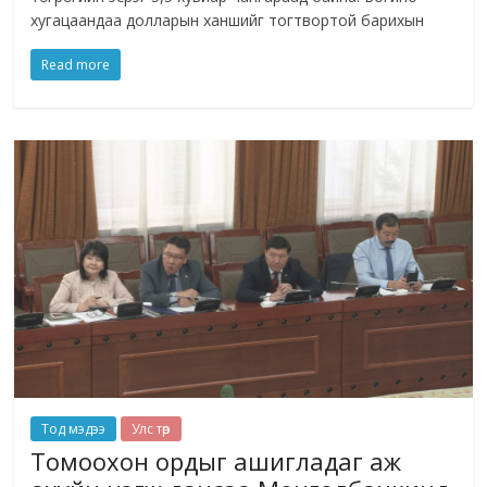
хугацаандаа долларын ханшийг тогтвортой барихын
Read more
Тод мэдээ
Улс төр
Томоохон ордыг ашигладаг аж