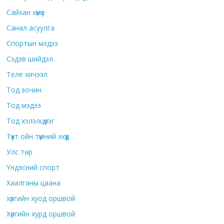
Сайхан хүмүүс
Санал асуулга
Спортын мэдээ
Сэдэв шийдэл
Теле хичээл
Тод зочин
Тод мэдээ
Тод хэлэлцүүлэг
Түүхт ойн түмний эхүүд
Улс төр
Үндэсний спорт
Хаалганы цаана
хүлгийн хуод оршвой
Хүлгийн хурд оршвой