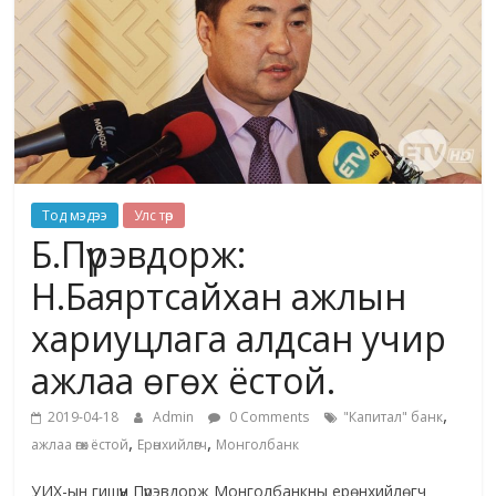
Тод мэдээ
Улс төр
Б.Пүрэвдорж:
Н.Баяртсайхан ажлын
хариуцлага алдсан учир
ажлаа өгөх ёстой.
,
2019-04-18
Admin
0 Comments
"Капитал" банк
,
,
ажлаа өгөх ёстой
Ерөнхийлөгч
Монголбанк
УИХ-ын гишүүн Пүрэвдорж Монголбанкны ерөнхийлөгч