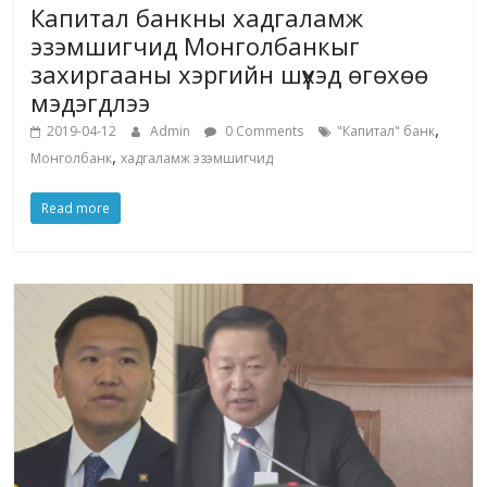
Капитал банкны хадгаламж
эзэмшигчид Монголбанкыг
захиргааны хэргийн шүүхэд өгөхөө
мэдэгдлээ
,
2019-04-12
Admin
0 Comments
"Капитал" банк
,
Монголбанк
хадгаламж эзэмшигчид
Read more