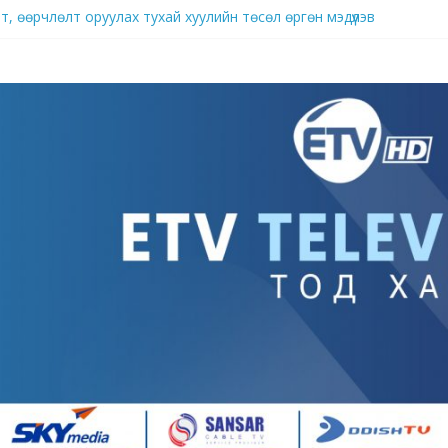
, өөрчлөлт оруулах тухай хуулийн төсөл өргөн мэдүүлэв
брэнд
д нутагшуулж, импортыг орлох үйлдвэрлэлийг хөгжүүлж байна
ллагаа ард иргэдийн аж амьдралыг гацаах хэмжээнд хүрч хэрхэвч 