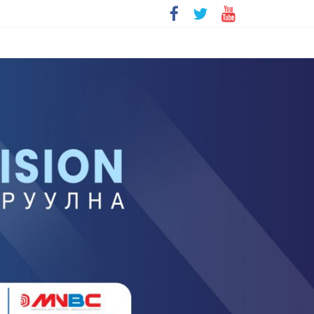
болохгүй