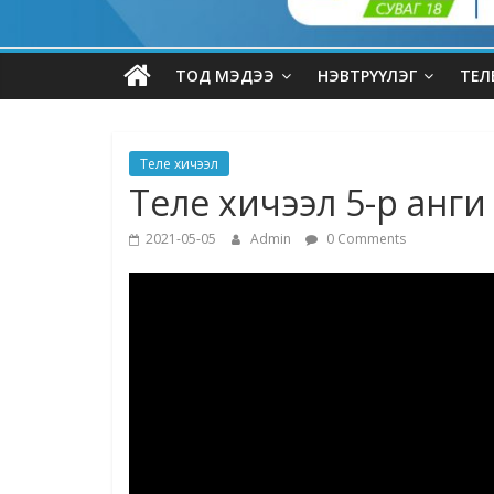
ТОД МЭДЭЭ
НЭВТРҮҮЛЭГ
ТЕЛ
Теле хичээл
Теле хичээл 5-р анги
2021-05-05
Admin
0 Comments