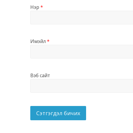
Нэр
*
Имэйл
*
Вэб сайт