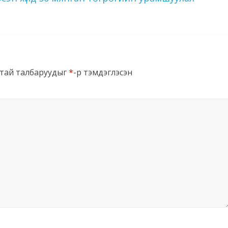
тай талбаруудыг
*
-р тэмдэглэсэн