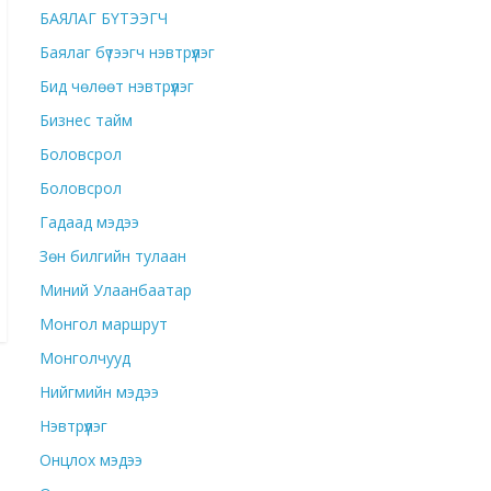
БАЯЛАГ БҮТЭЭГЧ
Баялаг бүтээгч нэвтрүүлэг
Бид чөлөөт нэвтрүүлэг
Бизнес тайм
Боловсрол
Боловсрол
Гадаад мэдээ
Зөн билгийн тулаан
Миний Улаанбаатар
Монгол маршрут
Монголчууд
Нийгмийн мэдээ
Нэвтрүүлэг
Онцлох мэдээ