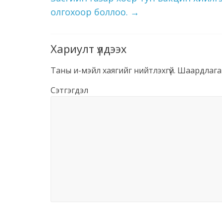
олгохоор боллоо.
→
Хариулт үлдээх
Таны и-мэйл хаягийг нийтлэхгүй.
Шаардлага
Сэтгэгдэл