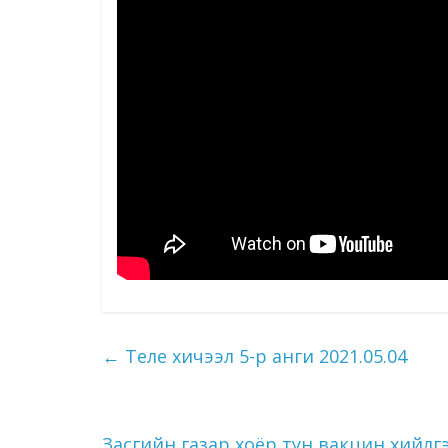
←
Теле хичээл 5-р анги 2021.05.04
Засгийн газар хоёр тун вакцин хийлг