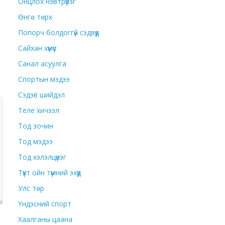
Онцлох нэвтрүүлэг
Өнгө төрх
Попорч болдоггүй сэдвүүд
Сайхан хүмүүс
Санал асуулга
Спортын мэдээ
Сэдэв шийдэл
Теле хичээл
Тод зочин
Тод мэдээ
Тод хэлэлцүүлэг
Түүхт ойн түмний эхүүд
Улс төр
Үндэсний спорт
Хаалганы цаана