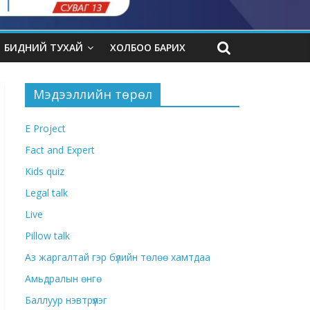
БИДНИЙ ТУХАЙ
ХОЛБОО БАРИХ
Мэдээллийн төрөл
E Project
Fact and Expert
Kids quiz
Legal talk
Live
Pillow talk
Аз жаргалтай гэр бүлийн төлөө хамтдаа
Амьдралын өнгө
Баллуур нэвтрүүлэг