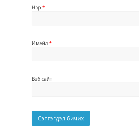
Нэр
*
Имэйл
*
Вэб сайт