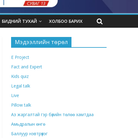
БИДНИЙ ТУХАЙ
ХОЛБОО БАРИХ
Мэдээллийн төрөл
E Project
Fact and Expert
Kids quiz
Legal talk
Live
Pillow talk
Аз жаргалтай гэр бүлийн төлөө хамтдаа
Амьдралын өнгө
Баллуур нэвтрүүлэг