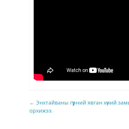
←
Энхтайваны гүүрний явган хүний зам
орхижээ.