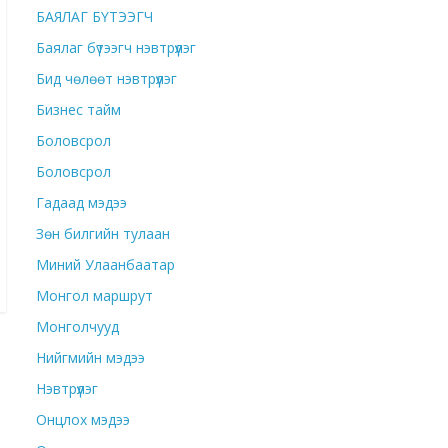
БАЯЛАГ БҮТЭЭГЧ
Баялаг бүтээгч нэвтрүүлэг
Бид чөлөөт нэвтрүүлэг
Бизнес тайм
Боловсрол
Боловсрол
Гадаад мэдээ
Зөн билгийн тулаан
Миний Улаанбаатар
Монгол маршрут
Монголчууд
Нийгмийн мэдээ
Нэвтрүүлэг
Онцлох мэдээ