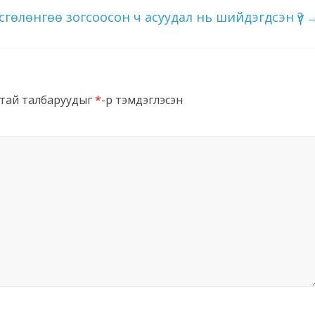
сгөлөнгөө зогсоосон ч асуудал нь шийдэгдсэн үү?
тай талбаруудыг
*
-р тэмдэглэсэн