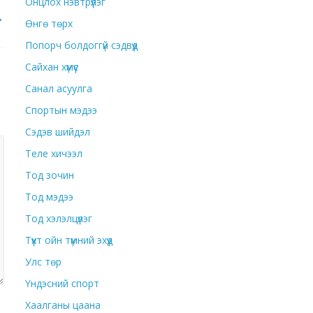
Онцлох нэвтрүүлэг
→
Өнгө төрх
Попорч болдоггүй сэдвүүд
Сайхан хүмүүс
Санал асуулга
Спортын мэдээ
Сэдэв шийдэл
Теле хичээл
Тод зочин
Тод мэдээ
Тод хэлэлцүүлэг
Түүхт ойн түмний эхүүд
Улс төр
Үндэсний спорт
Хаалганы цаана