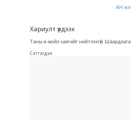
АН өл
Хариулт үлдээх
Таны и-мэйл хаягийг нийтлэхгүй.
Шаардлага
Сэтгэгдэл