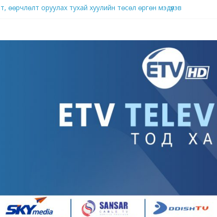
, өөрчлөлт оруулах тухай хуулийн төсөл өргөн мэдүүлэв
брэнд
д нутагшуулж, импортыг орлох үйлдвэрлэлийг хөгжүүлж байна
ллагаа ард иргэдийн аж амьдралыг гацаах хэмжээнд хүрч хэрхэвч 