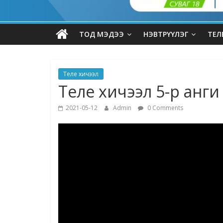
ТОД МЭДЭЭ
НЭВТРҮҮЛЭГ
ТЕЛ
Теле хичээл
Теле хичээл 5-р анги
2021-05-12
Admin
0 Comments