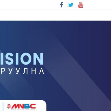
болохгүй