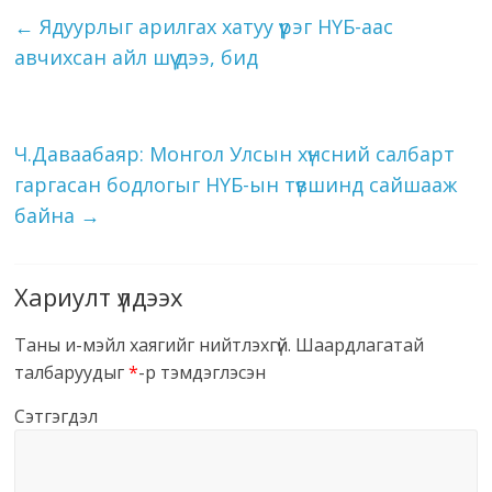
←
Ядуурлыг арилгах хатуу үүрэг НҮБ-аас
авчихсан айл шүү дээ, бид
Ч.Даваабаяр: Монгол Улсын хүнсний салбарт
гаргасан бодлогыг НҮБ-ын түвшинд сайшааж
байна
→
Хариулт үлдээх
Таны и-мэйл хаягийг нийтлэхгүй.
Шаардлагатай
талбаруудыг
*
-р тэмдэглэсэн
Сэтгэгдэл