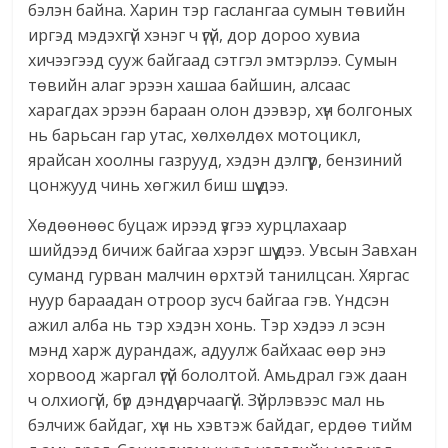
бэлэн байна. Харин тэр гаслангаа сумын төвийн
иргэд мэдэхгүй хэнэг ч үгүй, дор дороо хувиа
хичээгээд сууж байгаад сэтгэл эмтэрлээ. Сумын
төвийн алаг эрээн хашаа байшин, алсаас
харагдах эрээн бараан олон дээвэр, хүн болгоных
нь барьсан гар утас, хөлхөлдөх мотоцикл,
ярайсан хоолны газрууд, хэдэн дэлгүүр, бензиний
цонжууд чинь хөгжил биш шүү дээ.
Хөдөөнөөс буцаж ирээд үзгээ хурцлахаар
шийдээд бичиж байгаа хэрэг шүү дээ. Увсын Завхан
суманд гурван малчин өрхтэй танилцсан. Хяргас
нуур бараадан отроор зусч байгаа гэв. Үндсэн
ажил алба нь тэр хэдэн хонь. Тэр хэдээ л эсэн
мэнд харж дурандаж, адуулж байхаас өөр энэ
хорвоод жаргал үгүй бололтой. Амьдрал гэж даан
ч олхиогүй, бүр дэндүү арчаагүй. Зүйрлэвээс мал нь
бэлчиж байдаг, хүн нь хэвтэж байдаг, ердөө тийм