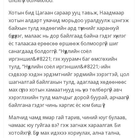
олохгүй болчихлоо.
Хотын бид Цагаан сараар ууц тавьж, Наадмаар
хотын алдарт уяачид морьдоо уралдуулж цэнгэж
байхын тулд хөдөөгийн ард түмнийг харанхуй
бүдүүлэг, малаас нь дор байлгаад байна гэдэг хүнлэг
ёс талаасаа ерөөсөө өршөөж болмооргүй шиг
санагдаад болдоггүй. “Нүүдлийн соёл
иргэншил&#8221; гэх хуурамч баг өмсгөхийн
тулд, “Нүүдлийн соёл иргэншил&#8221;-ийн
сэдвээр хэдэн эрдэмтнийг эрдмийн зэрэгтэй, цол
шагналтай байлгахын тулд, адаглаад хөдөөнөөс
мах сүүгээ хотын хамаатнууд нь үнэ төлбөргүй авч
хэрэглэхийн тулд малчдыг дорой буурай, арчаагүй
байлгана гэдэг чинь харгис ёс юм биш үү?
Малчид чамд ямар гай тарив, чиний юуг булаав,
чамаас юу гуйгаа вэ? гэж загнаж хараалгая. Би
хотойхгүй. Бүр мах идэхээ хориулах, ална тална,