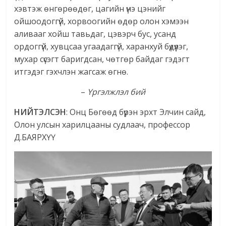
хэвтэж өнгөрөөдөг, цагийн үнэ цэнийг
ойшоодоггүй, хорвоогийн өдөр олон хэмээн
аливааг хойш тавьдаг, цэвэрч бус, усанд
ордоггүй, хувцсаа угаадаггүй, харанхуй бүдүүлэг,
мухар сүсэгт баригдсан, чөтгөр байдаг гэдэгт
итгэдэг гэхчлэн жагсаж өгнө.
–
Үргэлжлэл бий
НИЙТЭЛСЭН
: Онц Бөгөөд бүрэн эрхт Элчин сайд,
Олон улсын харилцааны судлаач, профессор
Д.БАЯРХҮҮ