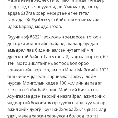
махаа аваад хөдлөх гэтэл мах гаргадаггүй өдөр
гээд тэнд нь чануулж идэв. Үмх мах үлдээгээд
ардаа байгаа хоёр нөхөртөө өгнө гэтэл
гаргадаггүй. Бүр үйлээ үзэн байж нөгөө их махаа
идэж бараад мордоцгоов.
“Хуучин хүү&#8221; зохиолын хөмөрсөн тогоон
доторхи хөдөөгийн байдал, шалдар булдар
амьдрал лав бидний аялсан нутагт ийм л
дүрслэлтэй байна. Гар утастай, гаднаа портер, 69-
тэй, мотоциклтэйг нь эс тооцвол орос-
зөвлөлтийн нэрт эрдэмтэн Иван Майскийн 1921
онд бичиж үлдээсэн зарчимлаг залхуу, лойж
нурсан Монголын хөдөө 100 жилийн дараа яг
хэвээрээ байж байх шиг. Майский бичсэн нь:–
Ахуйгаасаа үүдсэн төрхийн назгайрал, ажил хийх
чадвартай боловч зүгээр суух ясны залхуу чанар,
ажил хийх дургүй, юу ч хийхгүй байхыг бүхнээс илүүд
үздэг, малаа харсан хариулсан болоод гэртээ