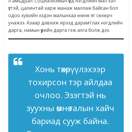
л амьдрал. Социализмын үед нэгдлийн мал хэл
үгтэй, цалинтай харж манаж маллаж байсан бол
одоо хувийн хэдэн малынхаа өмнө яг сөхөрч
унажээ. Азаар давхиж ирээд дарамтлах нэгдлийн
дарга, намын үүрийн дарга гэж алга болж дээ.
Хонь төхөөрүүлэхээр
тохирсон тэр айлдаа
очлоо. Эзэгтэй нь
зуухны өмнө галын хайч
бариад сууж байна.