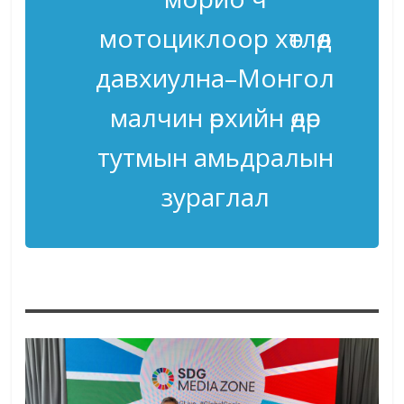
мотоциклоор хөтлөөд
давхиулна–
Монгол
малчин өрхийн өдөр
тутмын амьдралын
зураглал