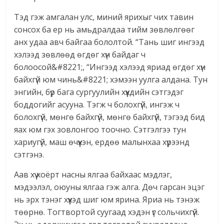
Тэд гэж амгалан улс, миний ярихыг чих тавин
сонсох ба ер нь амьдралдаа тийм зөвлөлгөөг
анх удаа авч байгаа бололтой. “Тань шиг ингээд
хэлээд зөвлөөд өгдөг хүн байдаг ч
болоосой&#8221;, “Ингээд хэлээд яриад өгдөг хүн
байхгүй юм чинь&#8221; хэмээн уулга алдана. Тун
энгийн, бүр бага сургуулийн хүүхдийн сэтгэдэг
боддогийг асууна. Тэгж ч болохгүй, ингэж ч
болохгүй, мөнгө байхгүй, мөнгө байхгүй, тэгээд бид
яах юм гэх зовлонгоо тоочно. Сэтгэлгээ тун
хариугүй, маш өчүүхэн, ердөө малынхаа хүрээнд
сэтгэнэ.
Аав хүү хоёрт насны ялгаа байхаас мэдлэг,
мэдээлэл, оюуны ялгаа гэж алга. Дөч гарсан эцэг
нь эрх тэнэг хүүхэд шиг юм ярина. Яриа нь тэнэж
төөрнө. Тогтвортой суугаад хэдэн үг сольчихгүй.