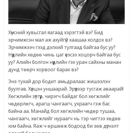
Хүнсний хувьсгал яагаад хэрэгтэй вэ? Бид
эрчимжсэн мал аж ахуйгүй хаашаа холдох вэ?
Эрчимжээч гээд дэлхий тулгаад байгаа бус уу?
Нүүдлийн хөдөө чинь цаг үеэсээ хоцорч байгаа бус
уу? Алийн болгон нүүдлийн гэх уран сайхны манан
дунд төөрч хорвоог барах вэ?
Энэ тухай дор бодит амьдралаас жишээлэн
буулгав. Хүлцэн уншаарай. Эрүүлээр тусгаж аваарай!
Хөгжлийн зүтгүүр, чирэгч байдаг бол хөгжлийг
чөдөрлөгч, арагш чангаагч, ухраагч гэж бас
байна аа. Манайд бол хөгжлийн чөдөр тушаа,
чангаагч, хөгжлийг нураагч нь тэр чигтээ хөдөө
юм байна. Яаж ч өршөөж бодоод би зөв дүгнэлт