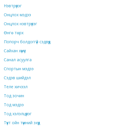
Нэвтрүүлэг
Онцлох мэдээ
Онцлох нэвтрүүлэг
Өнгө төрх
Попорч болдоггүй сэдвүүд
Сайхан хүмүүс
Санал асуулга
Спортын мэдээ
Сэдэв шийдэл
Теле хичээл
Тод зочин
Тод мэдээ
Тод хэлэлцүүлэг
Түүхт ойн түмний эхүүд