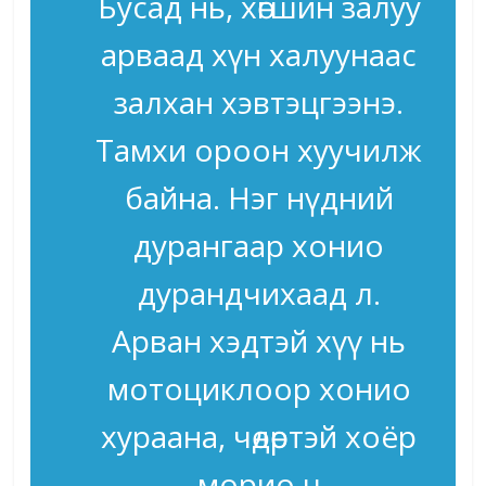
Бусад нь, хөгшин залуу
арваад хүн халуунаас
залхан хэвтэцгээнэ.
Тамхи ороон хуучилж
байна. Нэг нүдний
дурангаар хонио
дурандчихаад л.
Арван хэдтэй хүү нь
мотоциклоор хонио
хураана, чөдөртэй хоёр
морио ч