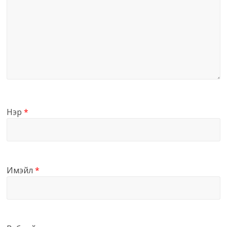
Нэр
*
Имэйл
*