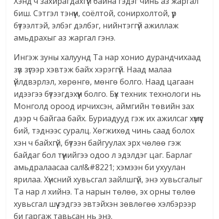
Хэнд ч захирагдахгүй байна гэдэг чинь аз жаргал
биш. Сэтгэл тэнүүн, соёлтой, сонирхолтой, үр
бүтээлтэй, элбэг дэлбэг, нийнтэггүй ажиллаж
амьдрахыг аз жаргал гэнэ.
Ингэж зуны халуунд Та нар хонио дурандчихаад
зүв зүгээр хэвтэж байх хэрэггүй. Наад малаа
үйлдвэрлэл, хөрөнгө, мөнгө болго. Наад цагаан
идээгээ бүтээгдэхүүн болго. Бүх техник технологи нь
Монголд ороод ирчихсэн, аймгийн төвийн зах
дээр ч байгаа байх. Буриадууд гэж их ажилсаг хүмүүс
бий, тэднээс суралц. Хөгжихөд чинь саад болох
хэн ч байхгүй, бүтээн байгуулах эрх чөлөө гэж
байдаг бол түүнийгээ одоо л эдэлдэг цаг. Барлаг
амьдралаасаа сал!&#8221; хэмээн би ухуулан
ярилаа. Хүнсний хувьсгал зайлшгүй, энэ хувьсгалыг
Та нар л хийнэ. Та нарын төлөө, эх орны төлөө
хувьсгал шүү гэдгээ эвтэйхэн зөвлөгөө хэлбэрээр
би гаргаж тавьсан нь энэ.