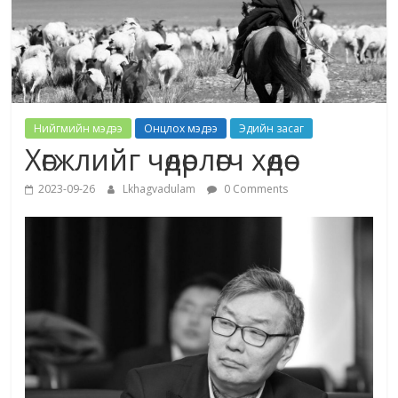
Нийгмийн мэдээ
Онцлох мэдээ
Эдийн засаг
Хөгжлийг чөдөрлөгч хөдөө
2023-09-26
Lkhagvadulam
0 Comments