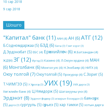
10 сар 2018
9 сар 2018
Шошго
АТГ
(12)
"Капитал" банк
(11)
АН
(6)
ААН
(4)
БЗД
(6)
Б.Содномдаржаа
(5)
Багш
(3)
Гэмт хэрэг
(3)
Ерөнхийлөгч
(6)
Д.Эрдэнэбат
(5)
ЕБС
(4)
Ж.Батзандан
(4)
ЗГ
(12)
МАН
ЖДҮ
(4)
Казино
(4)
Л.Оюун-эрдэнэ
(4)
Иргэд
(3)
(6)
Монголбанк
(6)
Монгол улс
(4)
Н.Энхбаяр
(4)
НИТХ
(4)
Оюу толгой
(7)
Оюутолгой
(5)
С.Зориг
(5)
Прокурор
(4)
УИХ
(19)
Т.ЧИМГЭЭ
(5)
У.Хүрэлсүх
(3)
УИХ дарга
(3)
Ц.Нямдорж
(5)
Хөгжлийн банк
(4)
Шатахууны үнэ
(4)
Эрдэнэт
(8)
баянзүрх
Эрдэнэт үйлдвэр
(3)
агаарын бохирдол
(3)
(5)
сургууль
(5)
сүрьеэ
(5)
хар тамхи
(5)
хотын дарга
дарга
(3)