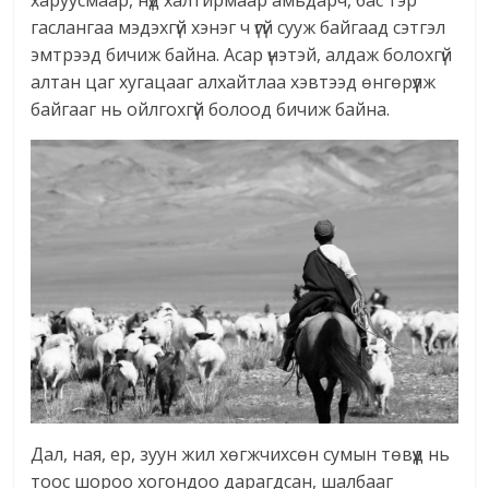
гаслангаа мэдэхгүй хэнэг ч үгүй сууж байгаад сэтгэл
эмтрээд бичиж байна. Асар үнэтэй, алдаж болохгүй
алтан цаг хугацааг алхайтлаа хэвтээд өнгөрүүлж
байгааг нь ойлгохгүй болоод бичиж байна.
Дал, ная, ер, зуун жил хөгжчихсөн сумын төвүүд нь
тоос шороо хогондоо дарагдсан, шалбааг