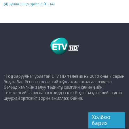
(4)
ҮХЦ
(4)
цалин
(3)
цэцэрлэг
(3)
"Тод харуулна" уриатай ETV HD телевиз нь 2010 оны 7 сарын
9нд албан ёсны нээлтээ хийж үйл ажиллагаагаа эхлүүлсэн
бөгөөд хамгийн залуу төдийгүй хамгийн сүүлийн үеийн
технологийг ашиглан үзэгчиддээ үнэн бодит мэдээллийг түргэн
шуурхай хүргэхийг зорин ажиллаж байна.
Холбоо
барих