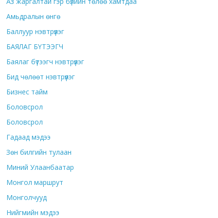
Аз жаргалтай гэр бүлийн төлөө хамтдаа
Амьдралын өнгө
Баллуур нэвтрүүлэг
БАЯЛАГ БҮТЭЭГЧ
Баялаг бүтээгч нэвтрүүлэг
Бид чөлөөт нэвтрүүлэг
Бизнес тайм
Боловсрол
Боловсрол
Гадаад мэдээ
Зөн билгийн тулаан
Миний Улаанбаатар
Монгол маршрут
Монголчууд
Нийгмийн мэдээ