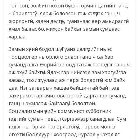
тогтсон, золбин нохой бүчсэн, орчин цагийн ганц
ч барилгагүй, ядаж боловсон гэж хэлүүлэх ганц ч
жорлонгүй, хэдэн дэлгүүр, гуанзнаас өөр амьдралгүй
үхмэл балгас болчихсон байхыг замын сумдаас
харлаа.
Замын хүний бодол шүү! Гуанз дэлгүүрийг нь эс
тооцвол ер нь орлого олдог ганц ч салбар
суманд алга. Өөрийгөө өөд татаж тэтгэдэг ганц ч
аж ахуй байхгүй. Ядаж гар нийлээд зам харгуйгаа
засаад тохижуулаад аж төрж болдоггүй юм байх
даа. Нэг загварын хашаа байшинтай бай гээд
захирамж гаргачих овсгоотой дарга тэр суманд
ганц ч ажиллаж байгаагүй бололтой.
Социализмын үеийн коммунист субботник
гэдгийг сумын төвд л сэргээмээр санагдлаа. Сум
гэдэг нь тэр чигтээ орлогогүй, төрөөс мөнгө
өгөхгүй бол ядуурч хоосроод нураад унахад яг