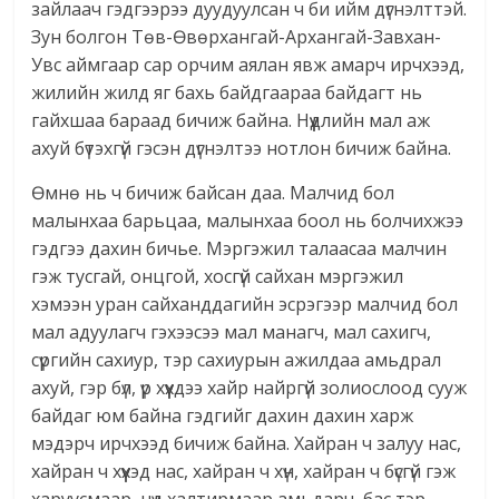
зайлаач гэдгээрээ дуудуулсан ч би ийм дүгнэлттэй.
Зун болгон Төв-Өвөрхангай-Архангай-Завхан-
Увс аймгаар сар орчим аялан явж амарч ирчхээд,
жилийн жилд яг бахь байдгаараа байдагт нь
гайхшаа бараад бичиж байна. Нүүдлийн мал аж
ахуй бүтэхгүй гэсэн дүгнэлтээ нотлон бичиж байна.
Өмнө нь ч бичиж байсан даа. Малчид бол
малынхаа барьцаа, малынхаа боол нь болчихжээ
гэдгээ дахин бичье. Мэргэжил талаасаа малчин
гэж тусгай, онцгой, хосгүй сайхан мэргэжил
хэмээн уран сайханддагийн эсрэгээр малчид бол
мал адуулагч гэхээсээ мал манагч, мал сахигч,
сүргийн сахиур, тэр сахиурын ажилдаа амьдрал
ахуй, гэр бүл, үр хүүхдээ хайр найргүй золиослоод сууж
байдаг юм байна гэдгийг дахин дахин харж
мэдэрч ирчхээд бичиж байна. Хайран ч залуу нас,
хайран ч хүүхэд нас, хайран ч хүн, хайран ч бүсгүй гэж
харуусмаар, нүд халтирмаар амьдарч, бас тэр