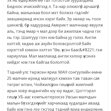
Эх нь өдөржингөө гал тогоотой зууралдана.
Биднээс ичисхийгээд л. Та нар олхиогүй арчаагүй
байна, малынхаа боол мэт болжээ гэдгийг
зөвшөөрөөд ичсэн хэрэг байх. Эр нөхөр нь тоох
шинжгүй, бүр хадуураад Америкт малчнаар явуулж
аль, тэнд ямар ч мал дээр би ажиллаж чадна гэх
нь тэр. Шалгуур гээч юм байна уу гэлээ. Англи
хэлтэй, хөдөө аж ахуйн боловсролтой байх
хэрэгтэй хэмээн хэлтэл “Өө, үхсэн баас&#8221; гэж
хариуллаа. Мал маллахад англи хэлээр үхсэнээ
хийдэг юм гэж байгаа бололтой.
Тэдний улс төржсөн яриа: МАН сонгуулийн өмнө
25 малчин өрхөд малжуул хэмээн тав таван сая
төгрөг өгсөн, Чойжилсүрэн гишүүний жиипний
арын хоёр яндангийн юу юу яадаг, Цогтгэрэл
гишүүн УБ-аас компьютерээсээ Увсын малчдын
малын бүтээгдэхүүнийг харчихаад худалдан аваад
байх юм гэнэ лээ гэсгээд тэдний яриа өндөрлөнө.