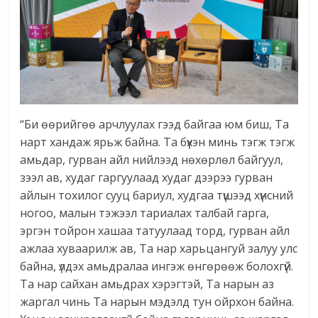
“Би өөрийгөө арчлуулах гээд байгаа юм биш, Та
нарт хандаж ярьж байна. Та бүхэн минь тэгж тэгж
амьдар, гурван айл нийлээд нөхөрлөл байгуул,
зээл ав, худаг гаргуулаад худаг дээрээ гурван
айлын тохилог сууц бариул, худгаа түшээд хүнсний
ногоо, малын тэжээл тариалах талбай гарга,
эргэн тойрон хашаа татуулаад торд, гурван айл
ажлаа хуваарилж ав, Та нар харьцангуй залуу улс
байна, үлдэх амьдралаа ингэж өнгөрөөж болохгүй.
Та нар сайхан амьдрах хэрэгтэй, Та нарын аз
жаргал чинь Та нарын мэдэлд тун ойрхон байна.