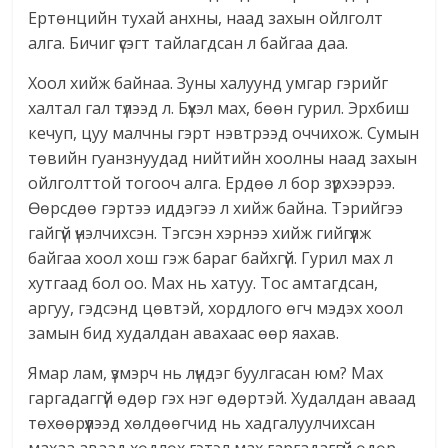
Ертөнцийн тухай анхны, наад захын ойлголт
алга. Бичиг үсэгт тайлагдсан л байгаа даа.
Хоол хийж байнаа. Зуны халуунд умгар гэрийг
халтал гал түлээд л. Бүхэл мах, бөөн гурил. Эрхбиш
кечуп, цуу малчны гэрт нэвтрээд оччихож. Сумын
төвийн гуанзнуудад нийтийн хоолны наад захын
ойлголттой тогооч алга. Ердөө л бор зүрхээрээ.
Өөрсдөө гэртээ иддэгээ л хийж байна. Тэрийгээ
гайгүй үнэлчихсэн. Тэгсэн хэрнээ хийж гийгүүлж
байгаа хоол хош гэж бараг байхгүй. Гурил мах л
хутгаад бол оо. Мах нь хатуу. Тос амтагдсан,
аргуу, гэдсэнд цөвтэй, хордлого өгч мэдэх хоол
замын бид худалдан авахаас өөр яахав.
Ямар лам, үзмэрч нь лүндэг буулгасан юм? Мах
гаргадаггүй өдөр гэх нэг өдөртэй. Худалдан аваад
төхөөрүүлээд хөлдөөгчид нь хадгалуулчихсан