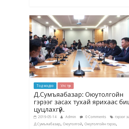
Тод мэдээ
Улс төр
Д.Сумъяабазар: Оюутолгойн
гэрээг засах тухай ярихаас б
цуцлахгүй.
2019-05-14
Admin
0 Comments
гэрээг з
,
,
,
Д.Сумъяабазар
Оюутолгой
Оюутолгойн гэрээ