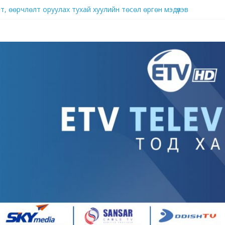
, өөрчлөлт оруулах тухай хуулийн төсөл өргөн мэдүүлэв
брэнд
д нутагшуулж, импортыг орлох үйлдвэрлэлийг хөгжүүлж байна
ллагаа ард иргэдийн аж амьдралыг гацаах хэмжээнд хүрч хэрхэвч 