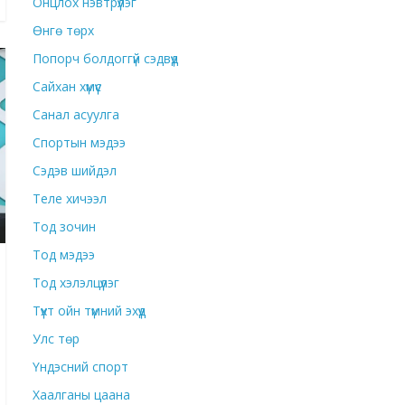
Онцлох нэвтрүүлэг
Өнгө төрх
Попорч болдоггүй сэдвүүд
Сайхан хүмүүс
Санал асуулга
Спортын мэдээ
Сэдэв шийдэл
Теле хичээл
Тод зочин
Тод мэдээ
Тод хэлэлцүүлэг
Түүхт ойн түмний эхүүд
Улс төр
Үндэсний спорт
Хаалганы цаана