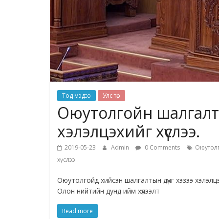
Тод мэдээ
Улс төр
Оюутолгойн шалгалты
хэлэлцэхийг хүслээ.
2019-05-23
Admin
0 Comments
Оюутол
хүслээ
Оюутолгойд хийсэн шалгалтын дүнг хэзээ хэлэлцэ
Олон нийтийн дунд ийм хүлээлт
Read more