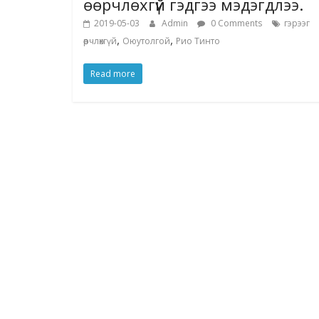
өөрчлөхгүй гэдгээ мэдэгдлээ.
2019-05-03
Admin
0 Comments
гэрээг
,
,
өөрчлөхгүй
Оюутолгой
Рио Тинто
Read more