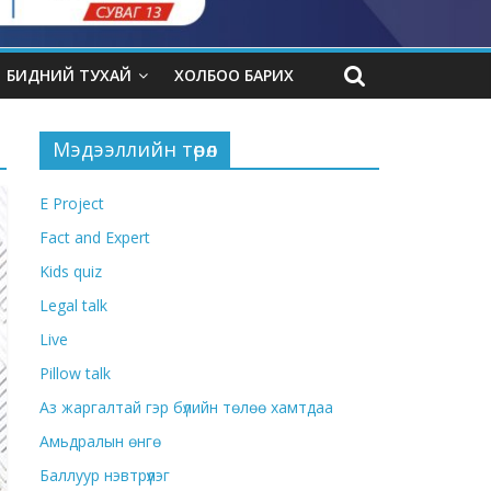
БИДНИЙ ТУХАЙ
ХОЛБОО БАРИХ
Мэдээллийн төрөл
E Project
Fact and Expert
Kids quiz
Legal talk
Live
Pillow talk
Аз жаргалтай гэр бүлийн төлөө хамтдаа
Амьдралын өнгө
Баллуур нэвтрүүлэг