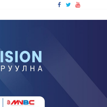
болохгүй