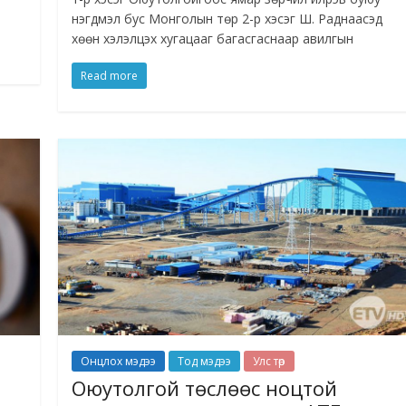
нэгдмэл бус Монголын төр 2-р хэсэг Ш. Раднаасэд
хөөн хэлэлцэх хугацааг багасгаснаар авилгын
Read more
Онцлох мэдээ
Тод мэдээ
Улс төр
Оюутолгой төслөөс ноцтой