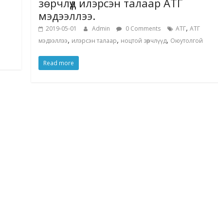
зөрчлүүд илэрсэн талаар АТГ
мэдээллээ.
,
2019-05-01
Admin
0 Comments
АТГ
АТГ
,
,
,
мэдээллээ
илэрсэн талаар
ноцтой зөрчлүүд
Оюутолгой
Read more